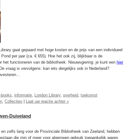
ibrary gaat gepaard met hoge kosten en de prijs van een individueel
nd per jaar (ca. € 655). Hoe het ook zij, blijkbaar is de
r het functioneren van de bibliotheek. Nieuwsgiering: je kunt een
hier
De vraag is vervolgens: kan iets dergelijks ook in Nederland?
 investeren…
-books
,
informatie
,
London Library
,
overheid
,
toekomst
en
,
Collecties
|
Laat uw reactie achter »
wen-Duiveland
en zelfs lang voor de Provinciale Bibliotheek van Zeeland, hebben
 bestaan die min of meer voor algemeen gebruik toegankelijk waren.