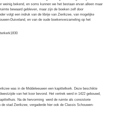
tter weinig bekend, en soms kunnen we het bestaan ervan alleen maar
ruimte bewaard gebleven, maar zijn de boeken zelf door
r volgt een indruk van de librije van Zierikzee, van mogelijke
chouwen-Duiveland, en van de oude boekenverzameling op het
erikzee was in de Middeleeuwen een kapittelkerk. Deze beschikte
zuidwestzijde van het koor bevond. Het vertrek werd in 1422 gebouwd,
pittelhuis. Na de hervorming werd de ruimte als consistorie
n de stad Zierikzee, vergaderde hier ook de Classis Schouwen-