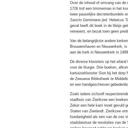
Over de inhoud of omvang van de m
1726 trof een timmerman in het ko
twee pauselijke decretenbundels en
Sancto Geminiano (ed. Helwicus Teu
geval heeft dit boek in de librije
verwoest, en bezat toen geen predi
Van de belangrijkste andere kerke
Brouwershaven en Nieuwerkerk, is 
aan de kerk in Nieuwerkerk in 1499 
De diverse kloosters op het eilan
voor de liturgie. Drie boeken, af
kartuizerklooster Sion bij het dorp
de Zeeuwse Bibliotheek te Middelbu
en een handgeschreven gebedenboekj
Zoals iedere zichzelf respecterend
stadhuis van Zierikzee een boekenc
Zeker een hele kast moet gevuld g
Staten van Zeelandt
. Zierikzee on
hoedanigheid als een van de zes s
stadsbestuur de resoluties van de 