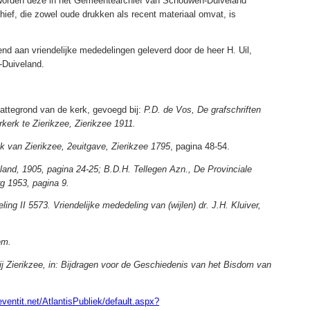
worden deze in het Gemeentearchief van Schouwen-Duiveland
hief, die zowel oude drukken als recent materiaal omvat, is
d aan vriendelijke mededelingen geleverd door de heer H. Uil,
-Duiveland.
attegrond van de kerk, gevoegd bij:
P.D. de Vos, De grafschriften
kerk te Zierikzee, Zierikzee 1911.
ijk van Zierikzee, 2euitgave, Zierikzee 1795
, pagina 48-54.
land, 1905, pagina 24-25; B.D.H. Tellegen Azn., De Provinciale
g 1953, pagina 9.
ng II 5573. Vriendelijke mededeling van (wijlen) dr. J.H. Kluiver,
em.
ij Zierikzee, in: Bijdragen voor de Geschiedenis van het Bisdom van
ventit.net/AtlantisPubliek/default.aspx?