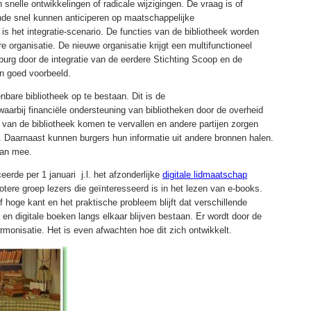
 snelle ontwikkelingen of radicale wijzigingen. De vraag is of
nde snel kunnen anticiperen op maatschappelijke
is het integratie-scenario. De functies van de bibliotheek worden
 organisatie. De nieuwe organisatie krijgt een multifunctioneel
lburg door de integratie van de eerdere Stichting Scoop en de
n goed voorbeeld.
nbare bibliotheek op te bestaan. Dit is de
aarbij financiële ondersteuning van bibliotheken door de overheid
 van de bibliotheek komen te vervallen en andere partijen zorgen
. Daarnaast kunnen burgers hun informatie uit andere bronnen halen.
aan mee.
eerde per 1 januari j.l. het afzonderlijke
digitale lidmaatschap
otere groep lezers die geïnteresseerd is in het lezen van e-books.
ef hoge kant en het praktische probleem blijft dat verschillende
 en digitale boeken langs elkaar blijven bestaan. Er wordt door de
monisatie. Het is even afwachten hoe dit zich ontwikkelt.