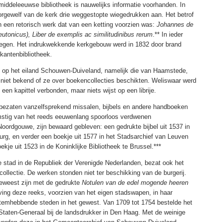
iddeleeuwse bibliotheek is nauwelijks informatie voorhanden. In
orgewelf van de kerk drie weggestopte wiegedrukken aan. Het betrof
 een retorisch werk dat van een ketting voorzien was:
Johannes de
tonicus), Liber de exemplis ac similitudinibus rerum
.** In ieder
 gelegen. Het indrukwekkende kerkgebouw werd in 1832 door brand
kantenbibliotheek.
n op het eiland Schouwen-Duiveland, namelijk die van Haamstede,
niet bekend of ze over boekencollecties beschikten. Weliswaar werd
een kapittel verbonden, maar niets wijst op een librije.
d bezaten vanzelfsprekend missalen, bijbels en andere handboeken
komstig van het reeds eeuwenlang spoorloos verdwenen
 Noordgouwe, zijn bewaard gebleven: een gedrukte bijbel uit 1537 in
rg, en verder een boekje uit 1577 in het Stadsarchief van Leuven
e uit 1523 in de Koninklijke Bibliotheek te Brussel.***
e stad in de Republiek der Verenigde Nederlanden, bezat ook het
ollectie. De werken stonden niet ter beschikking van de burgerij.
eweest zijn met de gedrukte
Notulen van de edel mogende heeren
tving deze reeks, voorzien van het eigen stadswapen, in haar
temhebbende steden in het gewest. Van 1709 tot 1754 bestelde het
Staten-Generaal bij de landsdrukker in Den Haag. Met de weinige