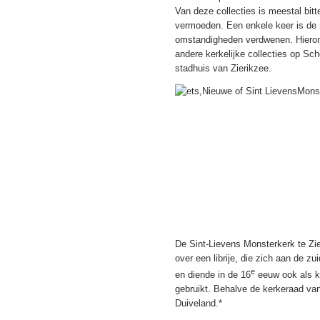
Van deze collecties is meestal bi
vermoeden. Een enkele keer is de 
omstandigheden verdwenen. Hieronde
andere kerkelijke collecties op S
stadhuis van Zierikzee.
De Sint-Lievens Monsterkerk te Zi
over een librije, die zich aan de 
e
en diende in de 16
eeuw ook als ka
gebruikt. Behalve de kerkeraad va
Duiveland.*