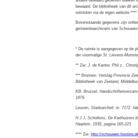
andere bewaard gebleven boeken 
bewaard. De bibliotheek van dit arc
ontsloten via de eigen website.****
Bovenstaande gegevens zijn ontleen
gemeentearchivaris van Schouwen
* De ruimte is aangegeven op de pl
der voormalige St. Lievens-Monster
** Zie:
J. de Kanter, Phil.z., Chron
*** Bronnen:
Verslag Provincie Zee
Bibliotheek van Zeeland, Middelbur
KB, Brussel, Handschriftenverzameli
1979.
Leuven, Stadsarchief, nr. 7172. Id
H.J.J. Scholtens, De Karthuizers b
Haarlem, 1935, pagina 165-223.
**** Zie:
http://schouwen.hosting.de