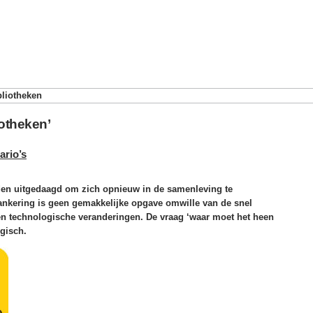
bliotheken
iotheken’
ario’s
den uitgedaagd om zich opnieuw in de samenleving te
ankering is geen gemakkelijke opgave omwille van de snel
 en technologische veranderingen. De vraag ‘waar moet het heen
ogisch.