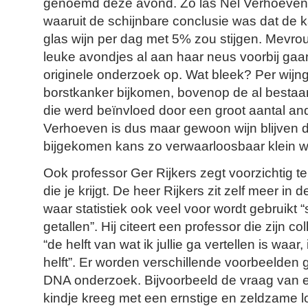
genoemd deze avond. Zo las Nel Verhoeven 
waaruit de schijnbare conclusie was dat de 
glas wijn per dag met 5% zou stijgen. Mevr
leuke avondjes al aan haar neus voorbij gaa
originele onderzoek op. Wat bleek? Per wijn
borstkanker bijkomen, bovenop de al besta
die werd beïnvloed door een groot aantal and
Verhoeven is dus maar gewoon wijn blijven d
bijgekomen kans zo verwaarloosbaar klein w
Ook professor Ger Rijkers zegt voorzichtig te
die je krijgt. De heer Rijkers zit zelf meer in 
waar statistiek ook veel voor wordt gebruikt “
getallen”. Hij citeert een professor die zijn co
“de helft van wat ik jullie ga vertellen is waar
helft”. Er worden verschillende voorbeelden g
DNA onderzoek. Bijvoorbeeld de vraag van 
kindje kreeg met een ernstige en zeldzame l