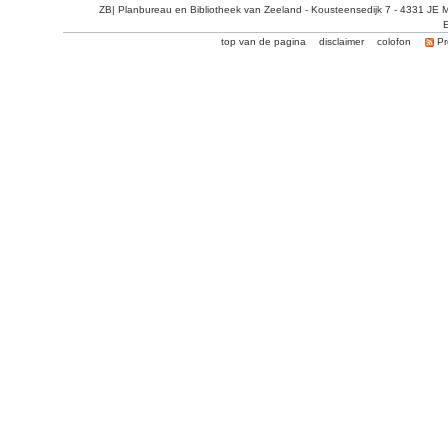
ZB| Planbureau en Bibliotheek van Zeeland - Kousteensedijk 7 - 4331 JE 
E
top van de pagina
disclaimer
colofon
Pr