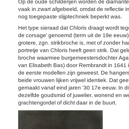
Op de oude schilderijen worden de diamanten
vaak in zwart afgebeeld, omdat de reflectie 
nog toegepaste slijptechniek beperkt was.
Het type sieraad dat Chloris draagt wordt t
de corsage’ genoemd (term uit de 19e eeuw)
grotere, zgn. strikbroche is, met of zonder h
portretje van Chloris heeft geen strik. Dat ge
broche waarmee burgemeestersdochter Agat
van Elisabeth Bas) door Rembrandt in 1641 
de eerste modellen zijn geweest. De hanger
beide vrouwen lijken vrijwel identiek. Dat ge
gemaakt vanaf eind jaren ’30 17e eeuw. In dit
dezelfde goudsmid of juwelier, wonend en 
grachtengordel of dicht daar in de buurt.