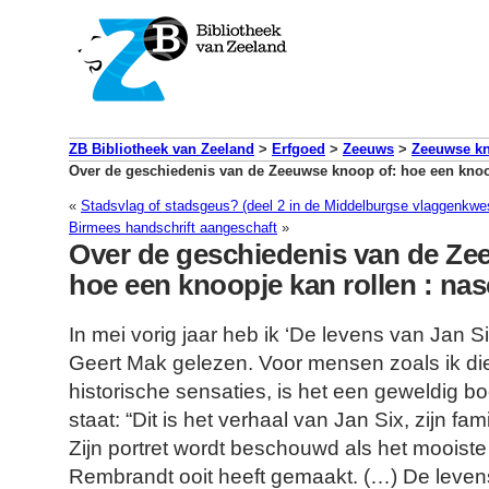
ZB Bibliotheek van Zeeland
>
Erfgoed
>
Zeeuws
>
Zeeuwse k
Over de geschiedenis van de Zeeuwse knoop of: hoe een knoopj
«
Stadsvlag of stadsgeus? (deel 2 in de Middelburgse vlaggenkwes
Birmees handschrift aangeschaft
»
Over de geschiedenis van de Ze
hoe een knoopje kan rollen : nas
In mei vorig jaar heb ik ‘De levens van Jan Si
Geert Mak gelezen. Voor mensen zoals ik die 
historische sensaties, is het een geweldig b
staat: “Dit is het verhaal van Jan Six, zijn fam
Zijn portret wordt beschouwd als het mooiste 
Rembrandt ooit heeft gemaakt. (…) De levens