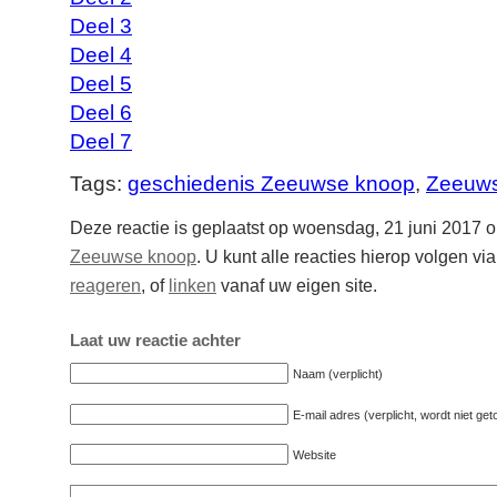
Deel 3
Deel 4
Deel 5
Deel 6
Deel 7
Tags:
geschiedenis Zeeuwse knoop
,
Zeeuws
Deze reactie is geplaatst op woensdag, 21 juni 2017 o
Zeeuwse knoop
. U kunt alle reacties hierop volgen vi
reageren
, of
linken
vanaf uw eigen site.
Laat uw reactie achter
Naam (verplicht)
E-mail adres (verplicht, wordt niet ge
Website