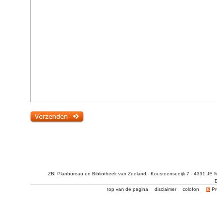
ZB| Planbureau en Bibliotheek van Zeeland - Kousteensedijk 7 - 4331 JE 
E
top van de pagina
disclaimer
colofon
Pr