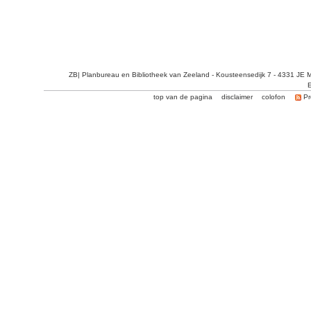
ZB| Planbureau en Bibliotheek van Zeeland - Kousteensedijk 7 - 4331 JE 
E
top van de pagina
disclaimer
colofon
Pr