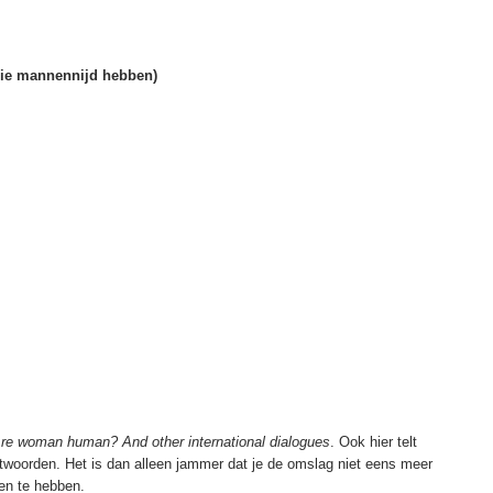
die mannennijd hebben)
re woman human? And other international dialogues
. Ook hier telt
twoorden. Het is dan alleen jammer dat je de omslag niet eens meer
en te hebben.