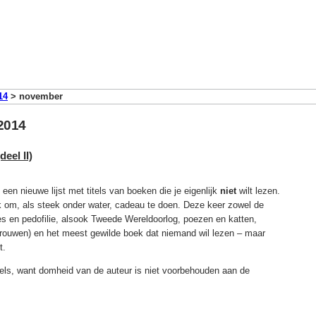
14
>
november
2014
deel II)
een nieuwe lijst met titels van boeken die je eigenlijk
niet
wilt lezen.
 om, als steek onder water, cadeau te doen. Deze keer zowel de
s en pedofilie, alsook Tweede Wereldoorlog, poezen en katten,
rouwen) en het meest gewilde boek dat niemand wil lezen – maar
t.
tels, want domheid van de auteur is niet voorbehouden aan de