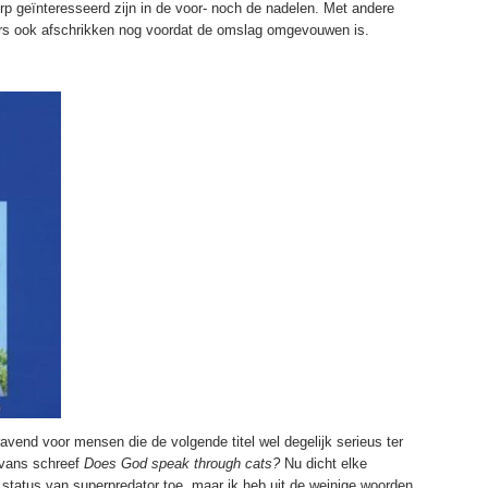
rp geïnteresseerd zijn in de voor- noch de nadelen. Met andere
pers ook afschrikken nog voordat de omslag omgevouwen is.
avend voor mensen die de volgende titel wel degelijk serieus ter
Evans schreef
Does God speak through cats?
Nu dicht elke
de status van superpredator toe, maar ik heb uit de weinige woorden