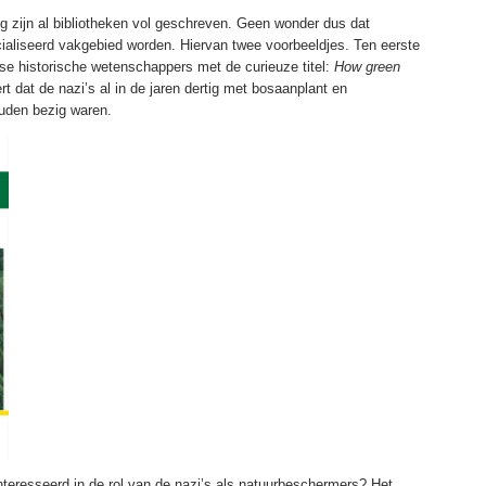
g zijn al bibliotheken vol geschreven. Geen wonder dus dat
liseerd vakgebied worden. Hiervan twee voorbeeldjes. Ten eerste
se historische wetenschappers met de curieuze titel:
How green
rt dat de nazi’s al in de jaren dertig met bosaanplant en
uden bezig waren.
ïnteresseerd in de rol van de nazi’s als natuurbeschermers? Het