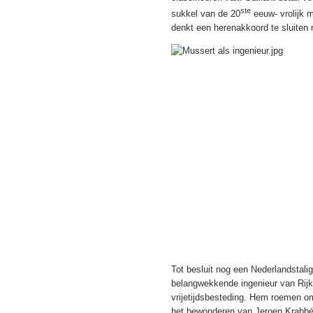
ste
sukkel van de 20
eeuw- vrolijk m
denkt een herenakkoord te sluiten 
Tot besluit nog een Nederlandstali
belangwekkende ingenieur van Rijks
vrijetijdsbesteding. Hem roemen o
het bewonderen van Jeroen Krabb