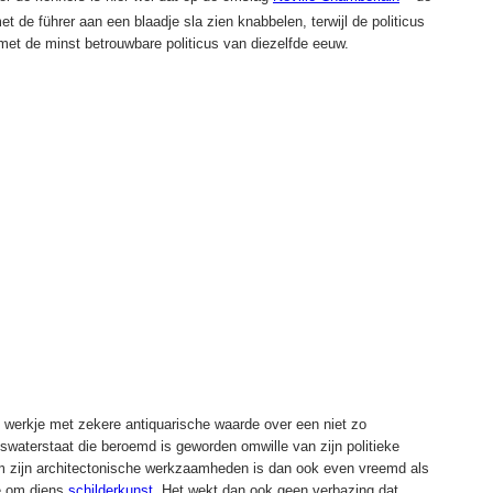
et de führer aan een blaadje sla zien knabbelen, terwijl de politicus
met de minst betrouwbare politicus van diezelfde eeuw.
g werkje met zekere antiquarische waarde over een niet zo
waterstaat die beroemd is geworden omwille van zijn politieke
m zijn architectonische werkzaamheden is dan ook even vreemd als
é om diens
schilderkunst
. Het wekt dan ook geen verbazing dat