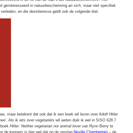
el geïnteresseerd in natuurbescherming
an sich
, maar niet specifiek
t verleden, en die desinteresse geldt ook de volgende titel.
 was, maar betekent dat ook dat ik een boek wil lezen over Adolf Hitler
nee’. Als ik iets over vegetariërs wil weten duik ik wel in SISO 628.7
t boek
Hitler: Neither vegetarian nor animal lover
van Rynn Berry te
voor de kenners is hier wel dat op de omslag
Neville Chamberlain
– de