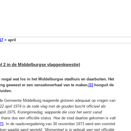
17
>
april
l 2 in de Middelburgse vlaggenkwestie)
 nogal wat los in het Middelburgse stadhuis en daarbuiten. Het
ng geweest er een sensatieverhaal van te maken,
[1]
hooguit de
duiden.
 de Gemeente Middelburg reageerde gisteren adequaat op vragen van
22 april 1974 is de rode vlag met de gouden burcht officieel als
pril 1975, Koninginnedag, wapperde die voor het eerst vanaf
t thans dus een officiële status. Hoe de stad daartoe gekomen is valt
75
. In de raadsvergadering van 30 november 1973 werd een voorstel
en waarbij werd gesteld: ‘
Momenteel is in gebruik een niet officiële