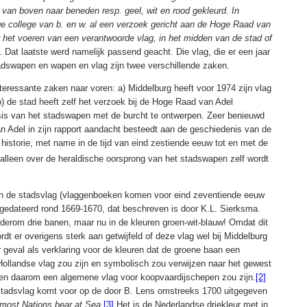
t, van boven naar beneden resp. geel, wit en rood gekleurd. In
e college van b. en w. al een verzoek gericht aan de Hoge Raad van
 het voeren van een verantwoorde vlag, in het midden van de stad of
’. Dat laatste werd namelijk passend geacht. Die vlag, die er een jaar
tadswapen en wapen en vlag zijn twee verschillende zaken.
nteressante zaken naar voren: a) Middelburg heeft voor 1974 zijn vlag
n b) de stad heeft zelf het verzoek bij de Hoge Raad van Adel
is van het stadswapen met de burcht te ontwerpen. Zeer benieuwd
n Adel in zijn rapport aandacht besteedt aan de geschiedenis van de
 historie, met name in de tijd van eind zestiende eeuw tot en met de
r alleen over de heraldische oorsprong van het stadswapen zelf wordt
n de stadsvlag (vlaggenboeken komen voor eind zeventiende eeuw
 gedateerd rond 1669-1670, dat beschreven is door K.L. Sierksma.
derom drie banen, maar nu in de kleuren groen-wit-blauw! Omdat dit
rdt er overigens sterk aan getwijfeld of deze vlag wel bij Middelburg
r geval als verklaring voor de kleuren dat de groene baan een
Hollandse vlag zou zijn en symbolisch zou verwijzen naar het gewest
n en daarom een algemene vlag voor koopvaardijschepen zou zijn.
[2]
stadsvlag komt voor op de door B. Lens omstreeks 1700 uitgegeven
 most Nations bear at Sea
.
[3]
Het is de Nederlandse driekleur met in