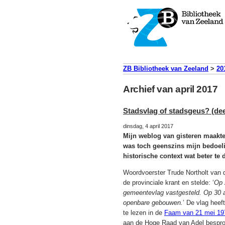
ZB Bibliotheek van Zeeland
>
20
Archief van april 2017
Stadsvlag of stadsgeus? (dee
dinsdag, 4 april 2017
Mijn weblog van gisteren maakte
was toch geenszins mijn bedoeli
historische context wat beter te 
Woordvoerster Trude Northolt van
de provinciale krant en stelde: ‘
Op 
gemeentevlag vastgesteld. Op 30 a
openbare gebouwen.
’ De vlag heef
te lezen in de
Faam van 21 mei 19
aan de Hoge Raad van Adel besprok