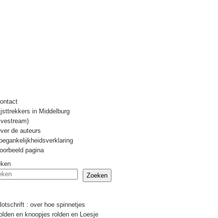
ontact
ijsttrekkers in Middelburg
livestream)
ver de auteurs
oegankelijkheidsverklaring
oorbeeld pagina
eken
Zoeken
Recente berichten
lotschrift : over hoe spinnetjes
olden en knoopjes rolden en Loesje