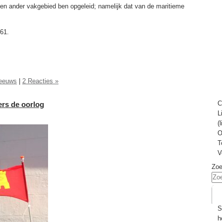
een ander vakgebied ben opgeleid; namelijk dat van de maritieme
161.
eeuws
|
2 Reacties »
C
ers de oorlog
L
(
O
T
V
Zo
S
h