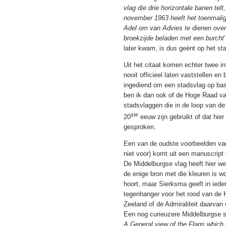
vlag die drie horizontale banen tel
november 1963 heeft het toenmalig
Adel om van Advies te dienen over
broekzijde beladen met een burcht
later kwam, is dus geënt op het s
Uit het citaat komen echter twee i
nooit officieel laten vaststellen e
ingediend om een stadsvlag op bas
ben ik dan ook of de Hoge Raad va
stadsvlaggen die in de loop van de
ste
20
eeuw zijn gebruikt of dat hie
gesproken.
Een van de oudste voorbeelden va
niet voor) komt uit een manuscript
De Middelburgse vlag heeft hier we
de enige bron met die kleuren is wo
hoort, maar Sierksma geeft in iede
tegenhanger voor het rood van de 
Zeeland of de Admiraliteit daarva
Een nog curieuzere Middelburgse 
A General view of the Flags which