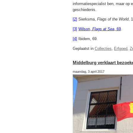
informatiespecialist ben, maar op 
geschiedenis.
[2]
Sierksma,
Flags of the World
, 
[3]
Wilson,
Flags at Sea
, 69
.
[4]
Ibidem, 69.
Geplaatst in
Collecties
,
Erfgoed
,
Z
Middelburg verklaart bezoek
maandag, 3 april 2017