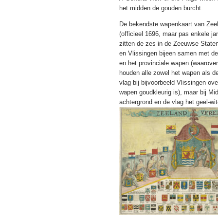
het midden de gouden burcht.
De bekendste wapenkaart van Zeel
(officieel 1696, maar pas enkele j
zitten de zes in de Zeeuwse State
en Vlissingen bijeen samen met de 
en het provinciale wapen (waarove
houden alle zowel het wapen als de 
vlag bij bijvoorbeeld Vlissingen ov
wapen goudkleurig is), maar bij Mid
achtergrond en de vlag het geel-wit