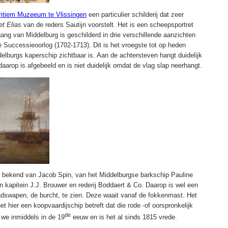
itiem Muzeeum te Vlissingen
een particulier schilderij dat zeer
et Elias
van de reders Sautijn voorstelt. Het is een scheepsportret
gang van Middelburg is geschilderd in drie verschillende aanzichten
e Successieoorlog (1702-1713). Dit is het vroegste tot op heden
elburgs kaperschip zichtbaar is. Aan de achtersteven hangt duidelijk
aarop is afgebeeld en is niet duidelijk omdat de vlag slap neerhangt.
ng bekend van Jacob Spin, van het Middelburgse barkschip Pauline
 kapitein J.J. Brouwer en rederij Boddaert & Co. Daarop is wel een
adswapen, de burcht, te zien. Deze waait vanaf de fokkenmast. Het
 het hier een koopvaardijschip betreft dat die rode -of oorspronkelijk
de
 we inmiddels in de 19
eeuw en is het al sinds 1815 vrede.