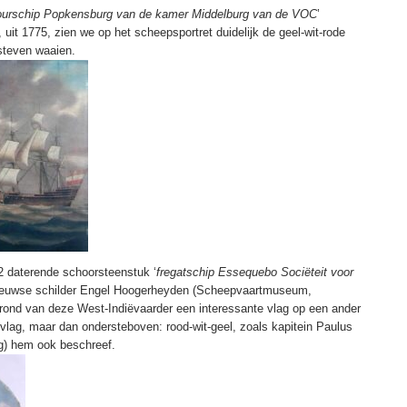
tourschip Popkensburg van de kamer Middelburg van de VOC
’
t 1775, zien we op het scheepsportret duidelijk de geel-wit-rode
steven waaien.
72 daterende schoorsteenstuk ‘
fregatschip Essequebo Sociëteit voor
eeuwse schilder Engel Hoogerheyden (Scheepvaartmuseum,
ond van deze West-Indiëvaarder een interessante vlag op een ander
vlag, maar dan ondersteboven: rood-wit-geel, zoals kapitein Paulus
g) hem ook beschreef.