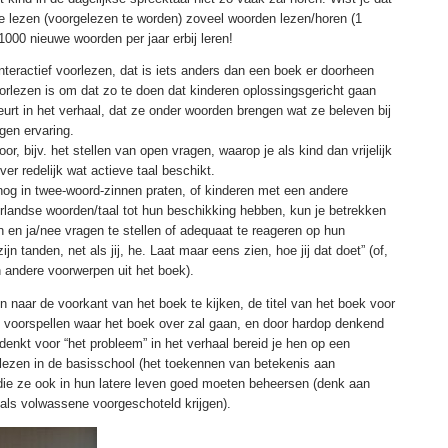
e lezen (voorgelezen te worden) zoveel woorden lezen/horen (1
k 1000 nieuwe woorden per jaar erbij leren!
 interactief voorlezen, dat is iets anders dan een boek er doorheen
oorlezen is om dat zo te doen dat kinderen oplossingsgericht gaan
rt in het verhaal, dat ze onder woorden brengen wat ze beleven bij
gen ervaring.
oor, bijv. het stellen van open vragen, waarop je als kind dan vrijelijk
over redelijk wat actieve taal beschikt.
nog in twee-woord-zinnen praten, of kinderen met een andere
rlandse woorden/taal tot hun beschikking hebben, kun je betrekken
n en ja/nee vragen te stellen of adequaat te reageren op hun
jn tanden, net als jij, he. Laat maar eens zien, hoe jij dat doet” (of,
 andere voorwerpen uit het boek).
 naar de voorkant van het boek te kijken, de titel van het boek voor
n voorspellen waar het boek over zal gaan, en door hardop denkend
denkt voor “het probleem” in het verhaal bereid je hen op een
 lezen in de basisschool (het toekennen van betekenis aan
die ze ook in hun latere leven goed moeten beheersen (denk aan
e als volwassene voorgeschoteld krijgen).