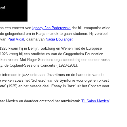
n na een concert van
Ignacy Jan Paderewski
dat hij componist wilde
de gelegenheid om in Parijs muziek te gaan studeren. Hij verbleef
g van
Paul Vidal
, daarna van
Nadia Boulanger
.
925 kwam hij in Berlijn, Salzburg en Wenen met de Europese
n 1926 kreeg hij een studiebeurs van de Guggenheim Foundation
a kon reizen. Met Roger Sessions organiseerde hij een concertreeks
y, de Copland-Sessions Concerts ( 1928-1931).
ijn interesse in jazz ontstaan. Jazzritmes en de harmonie van de
ge werken zoals het ‘Scherzo’
van de Symfonie voor orgel en orkest
atre’ (1925) en het tweede deel ‘Essay in Jazz’ uit het Concert voor
aar Mexico en daardoor ontstond het muziekstuk ‘
El Salon Mexico
‘