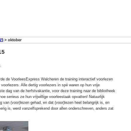
15
>
oktober
15
n
erde de VoorleesExpress Walcheren de training interactief voorlezen
e) voorlezers. Alle dertig voorlezers in spé waren op hun vrije
te dag van de herfstvakantie, voor deze training naar de bibliotheek
oe serieus ze hun vrijwillige voorleestaak opvatten! Natuurlijk
 van (voor)lezen gehad, en dat (voor)lezen heel belangrijk is, en
ierig is, werd vanzelfsprekend door allen onderschreven, anders zat