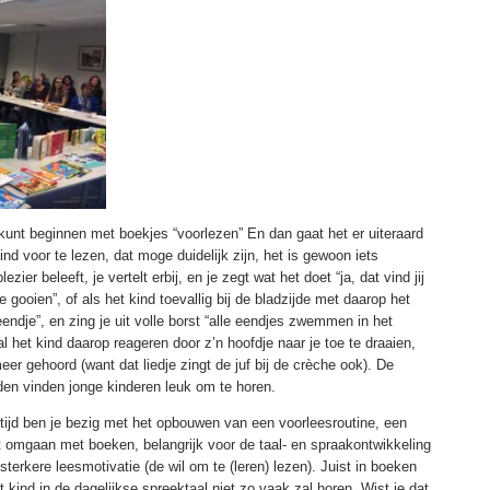
jd kunt beginnen met boekjes “voorlezen” En dan gaat het er uiteraard
ind voor te lezen, dat moge duidelijk zijn, het is gewoon iets
er beleeft, je vertelt erbij, en je zegt wat het doet “ja, dat vind jij
 gooien”, of als het kind toevallig bij de bladzijde met daarop het
ndje”, en zing je uit volle borst “alle eendjes zwemmen in het
l het kind daarop reageren door z’n hoofdje naar je toe te draaien,
eer gehoord (want dat liedje zingt de juf bij de crèche ook). De
den vinden jonge kinderen leuk om te horen.
eftijd ben je bezig met het opbouwen van een voorleesroutine, een
 omgaan met boeken, belangrijk voor de taal- en spraakontwikkeling
sterkere leesmotivatie (de wil om te (leren) lezen). Juist in boeken
t kind in de dagelijkse spreektaal niet zo vaak zal horen. Wist je dat