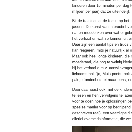
kinderen door 15 minuten per dag t
miljoen per jaar) dat ze uiteindelij
Bij de training ligt de focus op het
jassen. De kunst van interactief v
na- en meedenken over wat er gebeu
het verhaal en wat ze kennen uit ei
Daar zijn een aantal tips en trucs v
kan reageren, mits je natuurlijk al 
Maar ook heel jonge kinderen, die 
moedertaal, die nog te weinig Nede
bij het verhaal d.m.v. aanwijsvrage
lichaamstaal: “ja, Muis poetst ook zi
pak je tandenborstel maar eens, en
Door daarnaast ook met de kinderen
te lezen en hen vervolgens te late
voor te doen hoe je oplossingen be
speelse manier voor op begrijpend
geschreven taal), een vaardigheid 
allerlei overheidsinformatie, die w