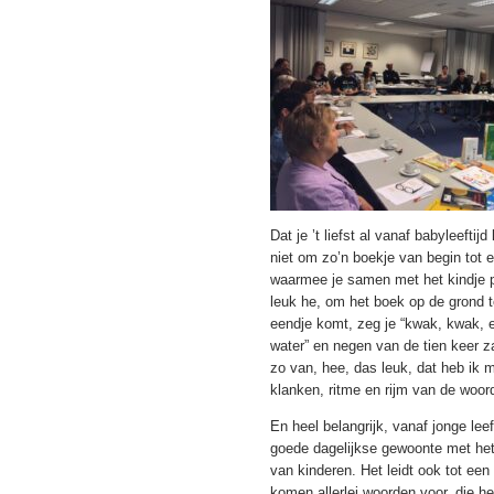
Dat je ’t liefst al vanaf babyleefti
niet om zo’n boekje van begin tot e
waarmee je samen met het kindje plezi
leuk he, om het boek op de grond te
eendje komt, zeg je “kwak, kwak, ee
water” en negen van de tien keer za
zo van, hee, das leuk, dat heb ik m
klanken, ritme en rijm van de woor
En heel belangrijk, vanaf jonge le
goede dagelijkse gewoonte met het
van kinderen. Het leidt ook tot een 
komen allerlei woorden voor, die he