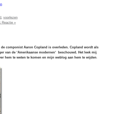
en
d
,
voorlezen
1 Reactie »
dat de componist Aaron Copland is overleden.
Copland wordt als
iger van de ‘Amerikaanse modernen
‘
beschouwd. Het leek mij
er hem te weten te komen en mijn weblog aan hem te wijden
.