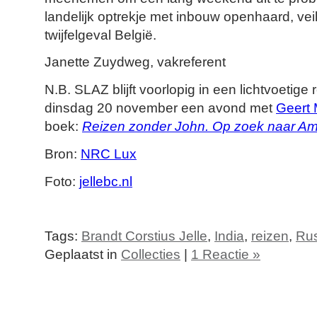
landelijk optrekje met inbouw openhaard, veil
twijfelgeval België.
Janette Zuydweg, vakreferent
N.B. SLAZ blijft voorlopig in een lichtvoetig
dinsdag 20 november een avond met
Geert
boek:
Reizen zonder John. Op zoek naar Am
Bron:
NRC Lux
Foto:
jellebc.nl
Tags:
Brandt Corstius Jelle
,
India
,
reizen
,
Ru
Geplaatst in
Collecties
|
1 Reactie »