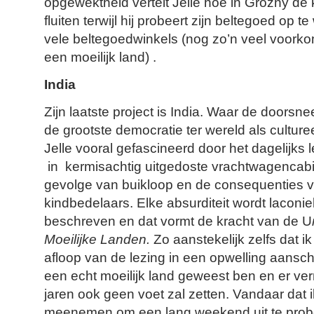
opgewektheid vertelt Jelle hoe in Grozny d
fluiten terwijl hij probeert zijn beltegoed op 
vele beltegoedwinkels (nog zo’n veel voorko
een moeilijk land) .
India
Zijn laatste project is India. Waar de doorsne
de grootste democratie ter wereld als culture
Jelle vooral gefascineerd door het dagelijks 
in kermisachtig uitgedoste vrachtwagencabin
gevolge van buikloop en de consequenties 
kindbedelaars. Elke absurditeit wordt laconie
beschreven en dat vormt de kracht van de U
Moeilijke Landen.
Zo aanstekelijk zelfs dat 
afloop van de lezing in een opwelling aanscha
een echt moeilijk land geweest ben en er ver
jaren ook geen voet zal zetten. Vandaar dat ik
meenemen om een lang weekend uit te prober