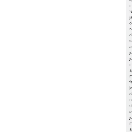
m
f
j
d
n
o
s
a
j
j
m
a
m
f
j
d
n
o
s
j
m
a