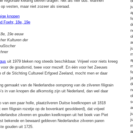
 de regionale kleding bleven dragen. Net als hier dus. Mannen
o
 op vesten, maar niet zozeer als sieraad.
j
a
f
d
n
 18e, 19e eeuw
o
her Kulturen der
a
eußischer
j
chner
m
a
ogus
uit 1979 bleken nog steeds beschikbaar. Vrijwel voor niets kreeg
m
eb, voor de goudsmid, twee voor mezelf. En één voor het Zeeuws
f
f de Stichting Cultureel Erfgoed Zeeland, mocht men er daar
j
d
g gemaakt van de Nederlandse oorsprong van de zilveren filigrain
n
’s in van knopen die afkomstig zijn uit Nederland, dan wel daar
o
s
o van een paar holle, plaatzilveren Duitse keelknopen uit 1818
a
 een filigrain rozetje op de bovenkant gesoldeerd), dat vrijwel
j
ederlandse zilveren en gouden keelknopen uit het boek van Piet
j
dst bekende en bewaard gebleven Nederlandse zilveren paren
m
te gouden uit 1725.
a