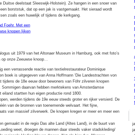
 Duitse deelstaat Sleeswijk-Holstein). Ze hangen in een snoer van
 een borststuk, dat op een jak is vastgemaakt. Het sieraad wordt
ssen zoals een huwelijk of tijdens de kerkgang.
talogus uit 1979 van het Altonaer Museum in Hamburg, ook met foto’s
ken op onze Zeeuwse knoop…
jg een verrassende reactie van textielrestaurateur Dominique
0 een boek is uitgegeven van Anna Hoffmann ‘Die Landestrachten von
dat tijdens de 18e eeuw door bewoners van Föhr zilveren knopen
nd. Sommigen daarvan hebben merktekens van Amsterdamse
eiland startten hun eigen productie rond 1800.
open, werden tijdens de 19e eeuw steeds groter en rijker versierd. De
 één van de bronnen van toenemende welvaart. Het fijne,
plaats van massief zilverwerk. De knopen kregen er meer en meer een
en gemaakt in de regio Das alte Land (Altes Land), in de buurt van
j
Loeding weet, droegen de mannen daar steeds vaker stadskleding/
j