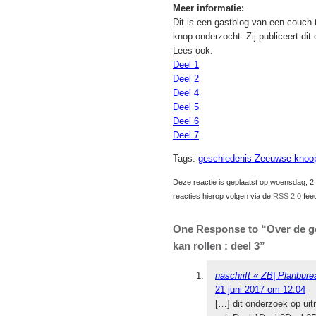
Meer informatie:
Dit is een gastblog van een couch-
knop onderzocht. Zij publiceert di
Lees ook:
Deel 1
Deel 2
Deel 4
Deel 5
Deel 6
Deel 7
Tags:
geschiedenis Zeeuwse knoo
Deze reactie is geplaatst op woensdag, 2 
reacties hierop volgen via de
RSS 2.0
fee
One Response to “Over de g
kan rollen : deel 3”
naschrift « ZB| Planbu
21 juni 2017 om 12:04
[…] dit onderzoek op ui