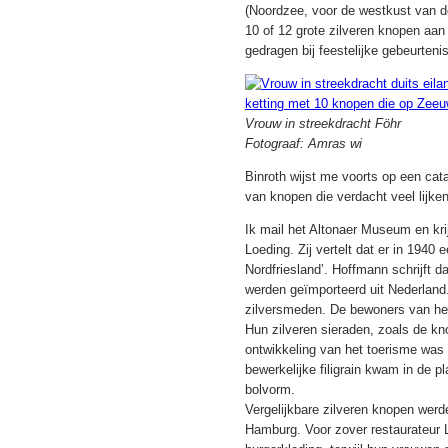
(Noordzee, voor de westkust van de
10 of 12 grote zilveren knopen aan
gedragen bij feestelijke gebeurteni
Vrouw in streekdracht Föhr
Fotograaf: Amras wi
Binroth wijst me voorts op een ca
van knopen die verdacht veel lij
Ik mail het Altonaer Museum en kri
Loeding. Zij vertelt dat er in 194
Nordfriesland’. Hoffmann schrijft 
werden geïmporteerd uit Nederla
zilversmeden. De bewoners van het 
Hun zilveren sieraden, zoals de kn
ontwikkeling van het toerisme was
bewerkelijke filigrain kwam in de 
bolvorm.
Vergelijkbare zilveren knopen werd
Hamburg. Voor zover restaurateur 