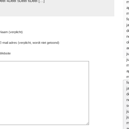
eel 4Deel 5Deel 6Deel […]
m
a
m
f
j
d
Naam (verplicht)
n
o
E-mail adres (verplicht, wordt niet getoond)
a
Website
j
j
m
a
m
f
j
d
n
s
j
j
m
a