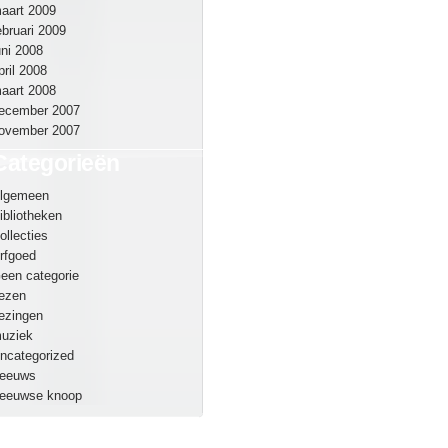
aart 2009
ebruari 2009
uni 2008
pril 2008
aart 2008
ecember 2007
ovember 2007
Categorieën
lgemeen
ibliotheken
ollecties
rfgoed
een categorie
ezen
ezingen
uziek
ncategorized
eeuws
eeuwse knoop