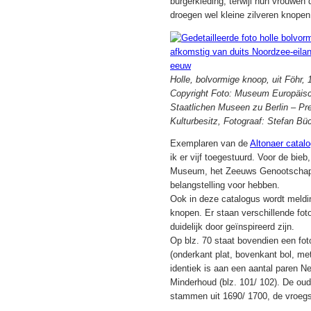
burgerkleding, terwijl hun vrouwen
droegen wel kleine zilveren knopen
Holle, bolvormige knoop, uit Föhr,
Copyright Foto: Museum Europäisc
Staatlichen Museen zu Berlin – Pr
Kulturbesitz, Fotograaf: Stefan Bü
Exemplaren van de
Altonaer catal
ik er vijf toegestuurd. Voor de bi
Museum, het Zeeuws Genootschap o
belangstelling voor hebben.
Ook in deze catalogus wordt meldin
knopen. Er staan verschillende foto
duidelijk door geïnspireerd zijn.
Op blz. 70 staat bovendien een fot
(onderkant plat, bovenkant bol, met
identiek is aan een aantal paren N
Minderhoud (blz. 101/ 102). De ou
stammen uit 1690/ 1700, de vroegs