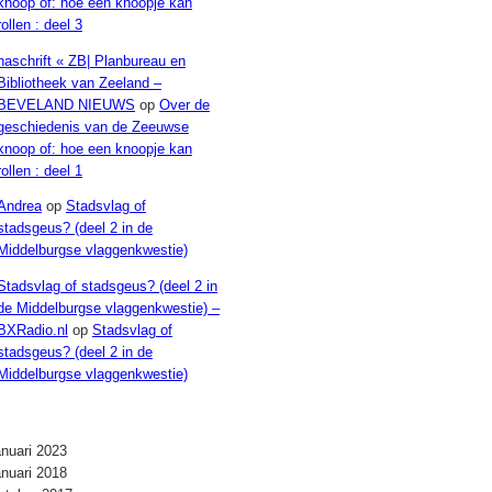
knoop of: hoe een knoopje kan
rollen : deel 3
naschrift « ZB| Planbureau en
Bibliotheek van Zeeland –
BEVELAND NIEUWS
op
Over de
geschiedenis van de Zeeuwse
knoop of: hoe een knoopje kan
rollen : deel 1
Andrea
op
Stadsvlag of
stadsgeus? (deel 2 in de
Middelburgse vlaggenkwestie)
Stadsvlag of stadsgeus? (deel 2 in
de Middelburgse vlaggenkwestie) –
BXRadio.nl
op
Stadsvlag of
stadsgeus? (deel 2 in de
Middelburgse vlaggenkwestie)
Archieven
anuari 2023
anuari 2018