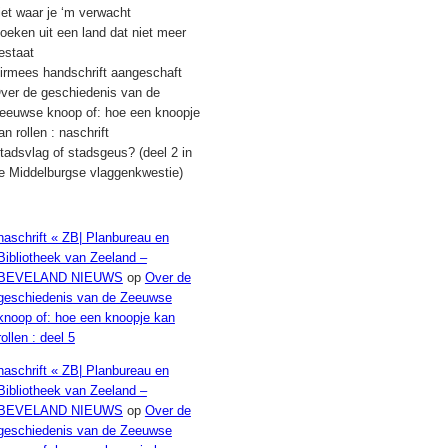
iet waar je ‘m verwacht
oeken uit een land dat niet meer
estaat
irmees handschrift aangeschaft
ver de geschiedenis van de
eeuwse knoop of: hoe een knoopje
an rollen : naschrift
tadsvlag of stadsgeus? (deel 2 in
e Middelburgse vlaggenkwestie)
Recente reacties
naschrift « ZB| Planbureau en
Bibliotheek van Zeeland –
BEVELAND NIEUWS
op
Over de
geschiedenis van de Zeeuwse
knoop of: hoe een knoopje kan
rollen : deel 5
naschrift « ZB| Planbureau en
Bibliotheek van Zeeland –
BEVELAND NIEUWS
op
Over de
geschiedenis van de Zeeuwse