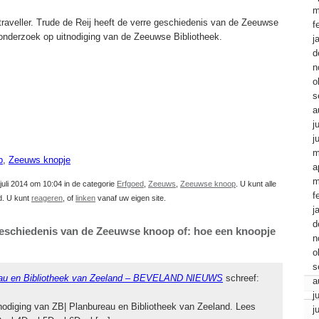
m
traveller. Trude de Reij heeft de verre geschiedenis van de Zeeuwse
f
t onderzoek op uitnodiging van de Zeeuwse Bibliotheek.
j
d
n
o
s
a
j
j
m
p
,
Zeeuws knopje
a
m
juli 2014 om 10:04 in de categorie
Erfgoed
,
Zeeuws
,
Zeeuwse knoop
. U kunt alle
f
d. U kunt
reageren
, of
linken
vanaf uw eigen site.
j
d
eschiedenis van de Zeeuwse knoop of: hoe een knoopje
n
o
s
reau en Bibliotheek van Zeeland – BEVELAND NIEUWS
schreef:
a
j
tnodiging van ZB| Planbureau en Bibliotheek van Zeeland. Lees
j