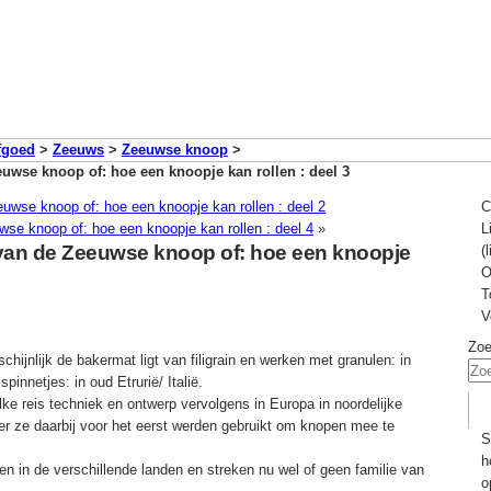
fgoed
>
Zeeuws
>
Zeeuwse knoop
>
uwse knoop of: hoe een knoopje kan rollen : deel 3
uwse knoop of: hoe een knoopje kan rollen : deel 2
C
se knoop of: hoe een knoopje kan rollen : deel 4
»
L
van de Zeeuwse knoop of: hoe een knoopje
(
O
T
V
Zo
ijnlijk de bakermat ligt van filigrain en werken met granulen: in
pinnetjes: in oud Etrurië/ Italië.
lke reis techniek en ontwerp vervolgens in Europa in noordelijke
r ze daarbij voor het eerst werden gebruikt om knopen mee te
S
h
en in de verschillende landen en streken nu wel of geen familie van
o