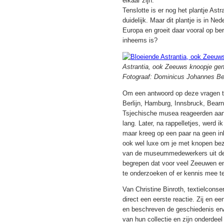
elkaar zijn.
Tenslotte is er nog het plantje As
duidelijk. Maar dit plantje is in Ne
Europa en groeit daar vooral op ber
inheems is?
Astrantia, ook Zeeuws knoopje g
Fotograaf: Dominicus Johannes B
Om een antwoord op deze vragen te
Berlijn, Hamburg, Innsbruck, Bearna
Tsjechische musea reageerden aanva
lang. Later, na rappelletjes, werd 
maar kreeg op een paar na geen inh
ook wel luxe om je met knopen bez
van de museummedewerkers uit de 
begrepen dat voor veel Zeeuwen en
te onderzoeken of er kennis mee t
Van Christine Binroth, textielcons
direct een eerste reactie. Zij en 
en beschreven de geschiedenis er
van hun collectie en zijn onderdee