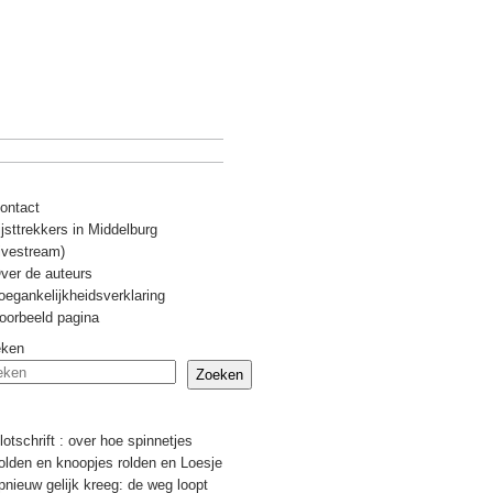
ontact
ijsttrekkers in Middelburg
livestream)
ver de auteurs
oegankelijkheidsverklaring
oorbeeld pagina
eken
Zoeken
Recente berichten
lotschrift : over hoe spinnetjes
olden en knoopjes rolden en Loesje
pnieuw gelijk kreeg: de weg loopt