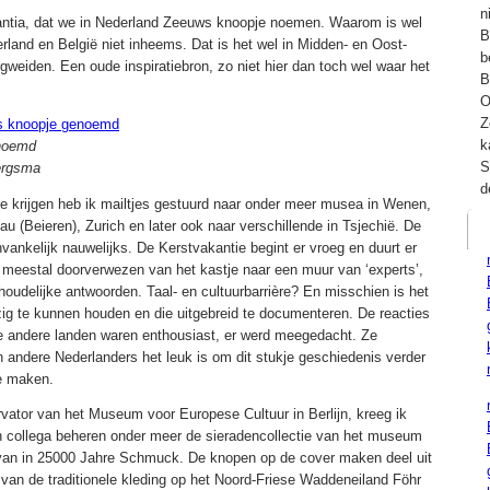
n
trantia, dat we in Nederland Zeeuws knoopje noemen. Waarom is wel
B
derland en België niet inheems. Dat is het wel in Midden- en Oost-
b
gweiden. Een oude inspiratiebron, zo niet hier dan toch wel waar het
B
O
Z
k
enoemd
S
ergsma
d
 krijgen heb ik mailtjes gestuurd naar onder meer musea in Wenen,
u (Beieren), Zurich en later ook naar verschillende in Tsjechië. De
nkelijk nauwelijks. De Kerstvakantie begint er vroeg en duurt er
ik meestal doorverwezen van het kastje naar een muur van ‘experts’,
oudelijke antwoorden. Taal- en cultuurbarrière? En misschien is het
ig te kunnen houden en die uitgebreid te documenteren. De reacties
andere landen waren enthousiast, er werd meegedacht. Ze
 andere Nederlanders het leuk is om dit stukje geschiedenis verder
e maken.
ervator van het Museum voor Europese Cultuur in Berlijn, kreeg ik
een collega beheren onder meer de sieradencollectie van het museum
van in 25000 Jahre Schmuck. De knopen op de cover maken deel uit
l van de traditionele kleding op het Noord-Friese Waddeneiland Föhr