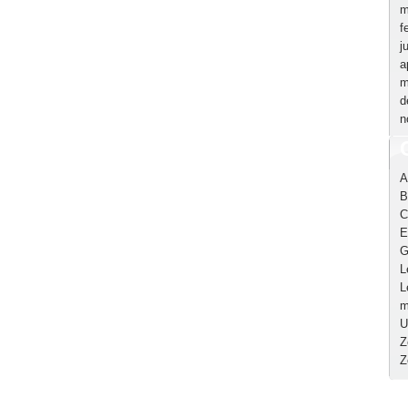
m
f
j
a
m
d
n
A
B
C
E
G
L
L
m
U
Z
Z