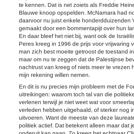
te kennen. Dat is net zoiets als Freddie Hei
Blauwe knoop opspelden. McNamara had nog
daarvoor nu juist enkele honderdduizenden
gemaakt door een bommentapijt over hun land 
En daar bleef het niet bij, want ook de Israë
Peres kreeg in 1996 de prijs voor vrijwaring 
man zich best moeite getroost de toestand in
maar om nu te zeggen dat de Palestijnse be
nachtrust van kreeg of niets meer te vrezen h
mijn rekening willen nemen.
En dit is nu precies mijn probleem met de 
uitreikingen: waarom toch tal van die politiek
verlenen terwijl je niet weet wat voor smeerla
verleden hebben uitgehaald, of sterker nog 
uitvoeren. Want de meeste van deze laureat
politiek actief. Dat betekent alleen maar dat j
onderuit kan gaan. Zo kreeg het echtpaar Clin