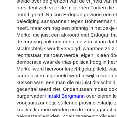
stelde over de grenzen van de vrijheid van 
president zich voor de miljoenen Turken die i
hemd gezet. Nu kon Erdogan gewoon een s
belediging aanspannen tegen Böhmermann, i
heeft, maar om nog een pfennig in het zakje
Merkel die juist een akkoord met Erdogan ha
de regering ook nog eens toe zou staan da
strafrechtelijk wordt vervolgd, waarmee ze zich
rechtsstaat manoeuvreerde; eigenlijk een d
democratie waar de trias politica hoog in het
Merkel werd hiervoor terecht gekapitteld, wa
cartoonisten afgebeeld werd terwijl ze voet
kussen was; een man die nu juist die scheid
gecentraliseerd ziet. Ondertussen moest oo
burgervader
Harald Bergmann
over eieren lo
voorjaarszonnetje suffende provinciestadje
kruitvat kunnen worden en de zondagsrust mo
gekoesterd worden. Zoals tegenwoordig wel 