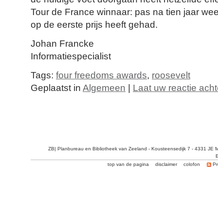
Tour de France winnaar: pas na tien jaar weet 
op de eerste prijs heeft gehad.
Johan Francke
Informatiespecialist
Tags:
four freedoms awards
,
roosevelt
Geplaatst in
Algemeen
|
Laat uw reactie acht
ZB| Planbureau en Bibliotheek van Zeeland - Kousteensedijk 7 - 4331 JE 
E
top van de pagina
disclaimer
colofon
Pr