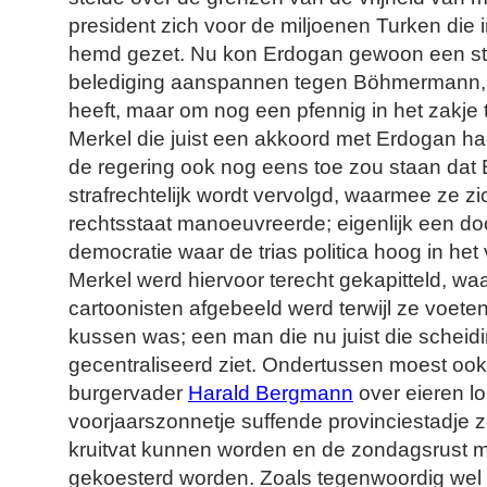
president zich voor de miljoenen Turken die i
hemd gezet. Nu kon Erdogan gewoon een s
belediging aanspannen tegen Böhmermann, i
heeft, maar om nog een pfennig in het zakje
Merkel die juist een akkoord met Erdogan ha
de regering ook nog eens toe zou staan da
strafrechtelijk wordt vervolgd, waarmee ze zich
rechtsstaat manoeuvreerde; eigenlijk een d
democratie waar de trias politica hoog in het
Merkel werd hiervoor terecht gekapitteld, wa
cartoonisten afgebeeld werd terwijl ze voet
kussen was; een man die nu juist die scheid
gecentraliseerd ziet. Ondertussen moest oo
burgervader
Harald Bergmann
over eieren lo
voorjaarszonnetje suffende provinciestadje
kruitvat kunnen worden en de zondagsrust mo
gekoesterd worden. Zoals tegenwoordig wel 