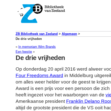
ZB Bibliotheek van Zeeland
>
Algemeen
>
De drie vrijheden
«
In memoriam Wim Brands
Een feestje
»
De drie vrijheden
Op donderdag 20 april 2016 werd alweer voo
Four Freedoms Award
in Middelburg uitgere
om alles weer helder voor de geest te krijg
Award is een prijs voor een persoon die zich
heeft ingezet voor het waarborgen van de
vi
Amerikaanse president
Franklin Delano Roo
altijd de grootste president die de VS ooit had.