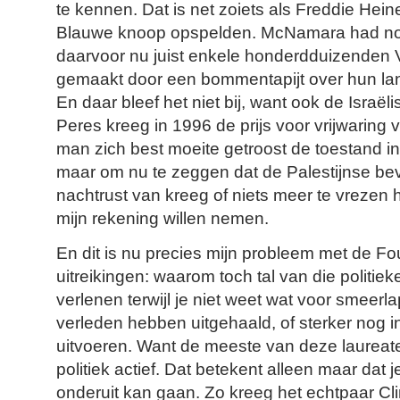
te kennen. Dat is net zoiets als Freddie Hei
Blauwe knoop opspelden. McNamara had nog
daarvoor nu juist enkele honderdduizenden
gemaakt door een bommentapijt over hun land 
En daar bleef het niet bij, want ook de Israë
Peres kreeg in 1996 de prijs voor vrijwaring 
man zich best moeite getroost de toestand in
maar om nu te zeggen dat de Palestijnse be
nachtrust van kreeg of niets meer te vrezen h
mijn rekening willen nemen.
En dit is nu precies mijn probleem met de 
uitreikingen: waarom toch tal van die politiek
verlenen terwijl je niet weet wat voor smeerla
verleden hebben uitgehaald, of sterker nog 
uitvoeren. Want de meeste van deze laureat
politiek actief. Dat betekent alleen maar dat j
onderuit kan gaan. Zo kreeg het echtpaar Clin