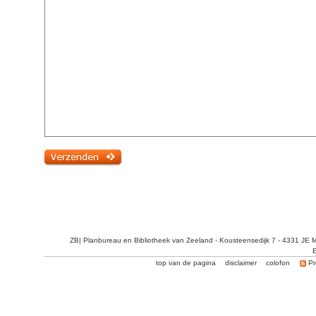
ZB| Planbureau en Bibliotheek van Zeeland - Kousteensedijk 7 - 4331 JE 
E
top van de pagina
disclaimer
colofon
Pr