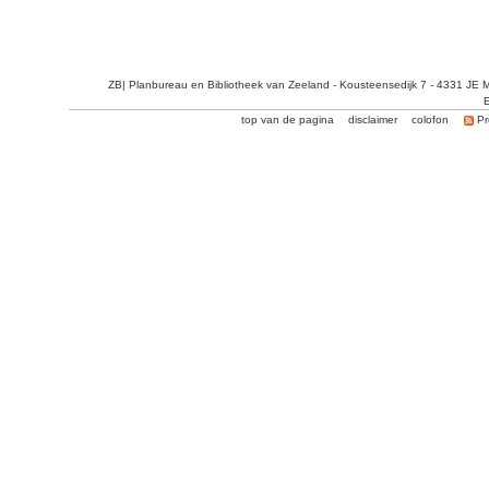
ZB| Planbureau en Bibliotheek van Zeeland - Kousteensedijk 7 - 4331 JE 
E
top van de pagina
disclaimer
colofon
Pr