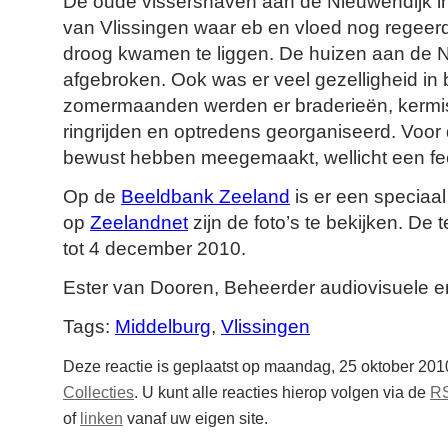
De oude vissershaven aan de Nieuwendijk i
van Vlissingen waar eb en vloed nog regeer
droog kwamen te liggen. De huizen aan de N
afgebroken. Ook was er veel gezelligheid in 
zomermaanden werden er braderieën, kermis
ringrijden en optredens georganiseerd. Voor
bewust hebben meegemaakt, wellicht een fe
Op de
Beeldbank Zeeland
is er een speciaa
op
Zeelandnet
zijn de foto’s te bekijken. De 
tot 4 december 2010.
Ester van Dooren, Beheerder audiovisuele en 
Tags:
Middelburg
,
Vlissingen
Deze reactie is geplaatst op maandag, 25 oktober 201
Collecties
. U kunt alle reacties hierop volgen via de
RS
of
linken
vanaf uw eigen site.