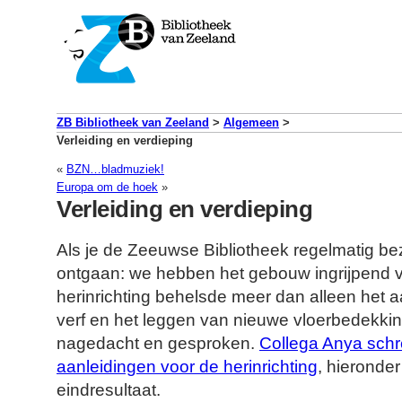
ZB Bibliotheek van Zeeland
>
Algemeen
>
Verleiding en verdieping
«
BZN…bladmuziek!
Europa om de hoek
»
Verleiding en verdieping
Als je de Zeeuwse Bibliotheek regelmatig bezoe
ontgaan: we hebben het gebouw ingrijpend 
herinrichting behelsde meer dan alleen het 
verf en het leggen van nieuwe vloerbedekking
nagedacht en gesproken.
Collega Anya schre
aanleidingen voor de herinrichting
, hieronder
eindresultaat.