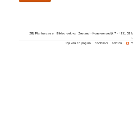
ZB| Planbureau en Bibliotheek van Zeeland - Kousteensedijk 7 - 4331 JE 
E
top van de pagina
disclaimer
colofon
Pr