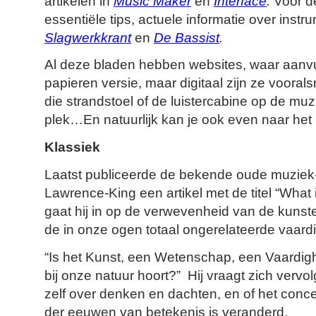
artikelen in
Music Maker
en
Interface
.
Voor d
essentiële tips, actuele informatie over inst
Slagwerkkrant
en
De Bassist
.
Al deze bladen hebben websites, waar aanvu
papieren versie, maar digitaal zijn ze vooral
die strandstoel of de luistercabine op de muzi
plek…En natuurlijk kan je ook even naar het
Klassiek
Laatst publiceerde de bekende oude muziek-
Lawrence-King een artikel met de titel “What is
gaat hij in op de verwevenheid van de kunst
de in onze ogen totaal ongerelateerde vaard
“Is het Kunst, een Wetenschap, een Vaardighe
bij onze natuur hoort?” Hij vraagt zich vervo
zelf over denken en dachten, en of het conce
der eeuwen van betekenis is veranderd.