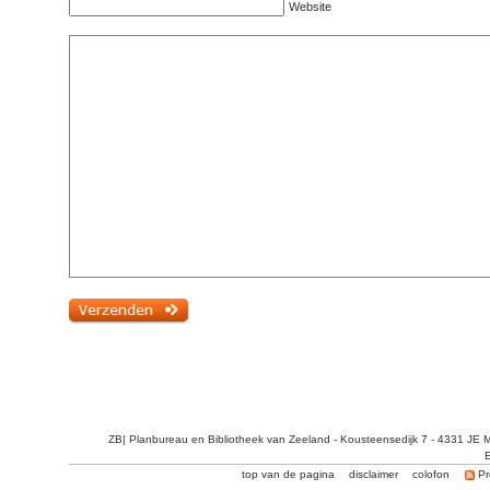
Website
ZB| Planbureau en Bibliotheek van Zeeland - Kousteensedijk 7 - 4331 JE 
E
top van de pagina
disclaimer
colofon
Pr