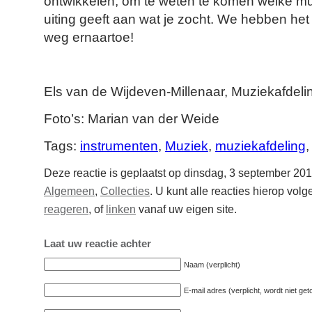
ontwikkelen, om te weten te komen welke muzi
uiting geeft aan wat je zocht. We hebben het 
weg ernaartoe!
Els van de Wijdeven-Millenaar, Muziekafdeli
Foto’s: Marian van der Weide
Tags:
instrumenten
,
Muziek
,
muziekafdeling
Deze reactie is geplaatst op dinsdag, 3 september 201
Algemeen
,
Collecties
. U kunt alle reacties hierop vol
reageren
, of
linken
vanaf uw eigen site.
Laat uw reactie achter
Naam (verplicht)
E-mail adres (verplicht, wordt niet ge