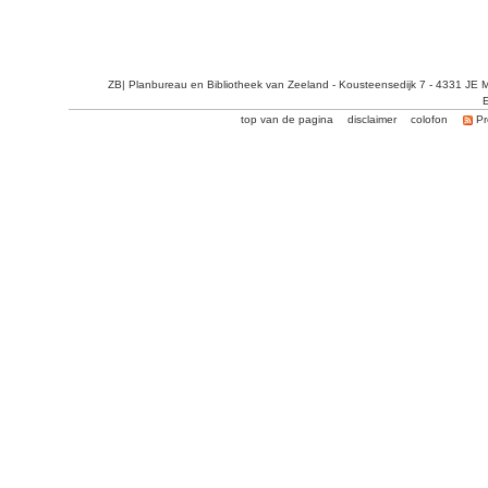
ZB| Planbureau en Bibliotheek van Zeeland - Kousteensedijk 7 - 4331 JE 
E
top van de pagina
disclaimer
colofon
Pr