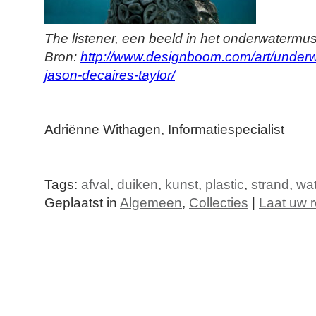
The listener, een beeld in het onderwaterm
Bron:
http://www.designboom.com/art/underw
jason-decaires-taylor/
Adriënne Withagen, Informatiespecialist
Tags:
afval
,
duiken
,
kunst
,
plastic
,
strand
,
wat
Geplaatst in
Algemeen
,
Collecties
|
Laat uw r