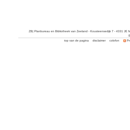
ZB| Planbureau en Bibliotheek van Zeeland - Kousteensedijk 7 - 4331 JE 
E
top van de pagina
disclaimer
colofon
Pr