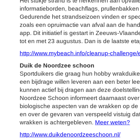
Het stukje strand is te herkennen aan opvall
informatieborden, beachflags, prullenbakken 
Gedurende het strandseizoen vinden er specia
zoals een opruimactie van afval aan de han
app. Dit initiatief is gestart in Zeeuws-Vlaan
tot en met 23 augustus. Dan is de laatste e
http://www.mybeach.info/cleanup-challenge/
Duik de Noordzee schoon
Sportduikers die graag hun hobby wrakduiken
een bijdrage willen leveren aan een beter le
kunnen actief bij dragen aan deze doelstelli
Noordzee Schoon informeert daarnaast over 
biologische aspecten van de wrakken op d
en over de gevaren van verspeeld vistuig d
wrakken is achtergebleven.
Meer weten?
http://www.duikdenoordzeeschoon.nl/