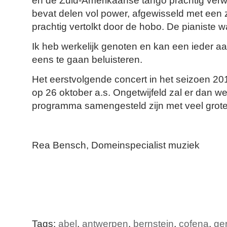
en de Zuid-Amerikaanse tango prachtig verwe
bevat delen vol power, afgewisseld met een 
prachtig vertolkt door de hobo. De pianiste wa
Ik heb werkelijk genoten en kan een ieder 
eens te gaan beluisteren.
Het eerstvolgende concert in het seizoen 20
op 26 oktober a.s. Ongetwijfeld zal er dan w
programma samengesteld zijn met veel grot
Rea Bensch, Domeinspecialist muziek
Tags:
abel
,
antwerpen
,
bernstein
,
cofena
,
ge