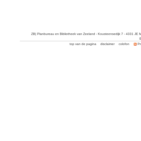
ZB| Planbureau en Bibliotheek van Zeeland - Kousteensedijk 7 - 4331 JE 
E
top van de pagina
disclaimer
colofon
Pr