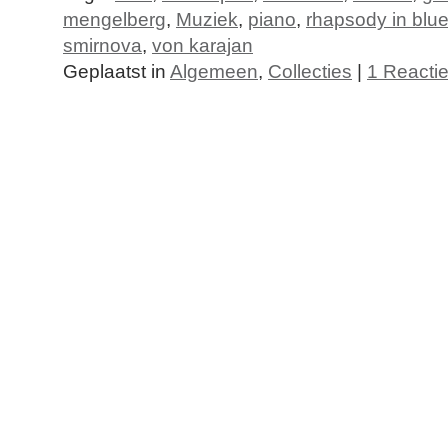
mengelberg
,
Muziek
,
piano
,
rhapsody in blu
smirnova
,
von karajan
Geplaatst in
Algemeen
,
Collecties
|
1 Reactie