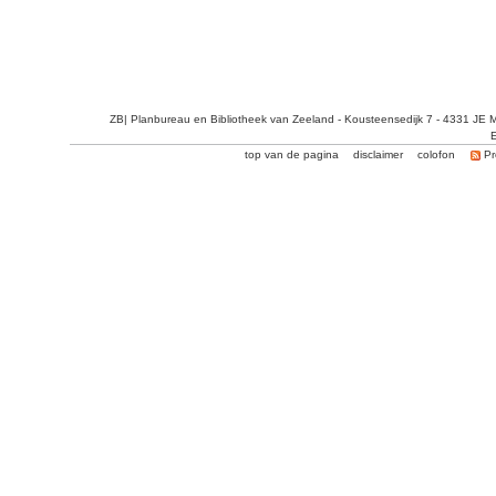
ZB| Planbureau en Bibliotheek van Zeeland - Kousteensedijk 7 - 4331 JE 
E
top van de pagina
disclaimer
colofon
Pr