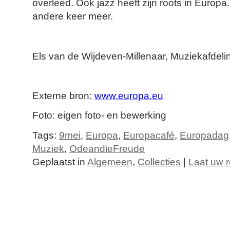
overleed. Ook jazz heeft zijn roots in Europ
andere keer meer.
Els van de Wijdeven-Millenaar, Muziekafdeli
Externe bron:
www.europa.eu
Foto: eigen foto- en bewerking
Tags:
9mei
,
Europa
,
Europacafé
,
Europadag
Muziek
,
OdeandieFreude
Geplaatst in
Algemeen
,
Collecties
|
Laat uw r