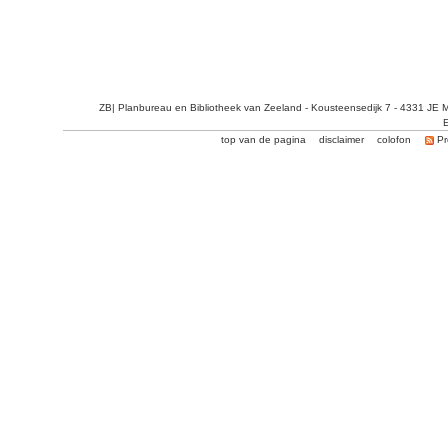
ZB| Planbureau en Bibliotheek van Zeeland - Kousteensedijk 7 - 4331 JE 
E
top van de pagina
disclaimer
colofon
Pr