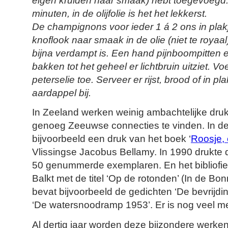
eigen kruiden naar smaak) hebt
toegevoegd. 
minuten, in de olijfolie is het het lekkerst.
De champignons voor ieder 1 á 2 ons in pla
knoflook naar smaak in de olie (niet te royaal
bijna verdampt is. Een hand pijnboompitten 
bakken tot het geheel er lichtbruin uitziet. V
peterselie toe. Serveer er rijst, brood of in 
aardappel bij.
In Zeeland werken weinig ambachtelijke druk
genoeg Zeeuwse connecties te vinden. In de 
bijvoorbeeld een druk van het boek ‘
Roosje, 
Vlissingse Jacobus Bellamy. In 1990 drukte 
50 genummerde exemplaren. En het bibliofiel
Balkt met de titel ‘Op de rotonden’ (In de Bo
bevat bijvoorbeeld de gedichten ‘De bevrijdi
‘De watersnoodramp 1953’. Er is nog veel m
Al dertig jaar worden deze bijzondere werke