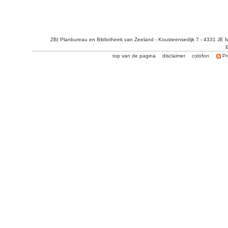
ZB| Planbureau en Bibliotheek van Zeeland - Kousteensedijk 7 - 4331 JE 
E
top van de pagina
disclaimer
colofon
Pr