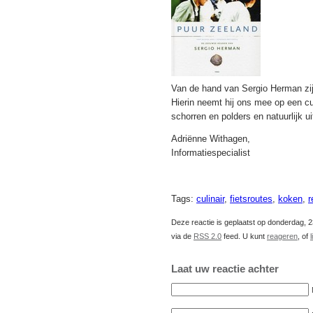
Van de hand van Sergio Herman zi
Hierin neemt hij ons mee op een cul
schorren en polders en natuurlijk u
Adriënne Withagen,
Informatiespecialist
Tags:
culinair
,
fietsroutes
,
koken
,
r
Deze reactie is geplaatst op donderdag, 2
via de
RSS 2.0
feed. U kunt
reageren
, of
Laat uw reactie achter