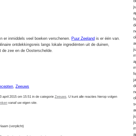
o
j
a
f
d
n
o
jn er inmiddels veel boeken verschenen.
Puur Zeeland
is er één van.
a
inaire ontdekkingsreis langs lokale ingrediënten uit de duinen,
j
it de zee en de Oosterschelde.
m
a
m
f
j
d
ecepten
,
Zeeuws
n
3 april 2015 om 15:51 in de categorie
Zeeuws
. U kunt alle reacties hierop volgen
o
linken
vanaf uw eigen site.
s
a
j
j
Naam (verplicht)
m
a