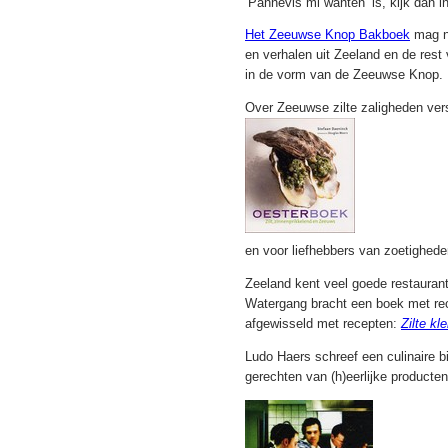
‘Pannevis mi wanten’ is, kijk dan in
Het Zeeuwse Knop Bakboek
mag n
en verhalen uit Zeeland en de rest
in de vorm van de Zeeuwse Knop.
Over Zeeuwse zilte zaligheden ve
en voor liefhebbers van zoetighede
Zeeland kent veel goede restauran
Watergang bracht een boek met re
afgewisseld met recepten:
Zilte kle
Ludo Haers schreef een culinaire b
gerechten van (h)eerlijke producte