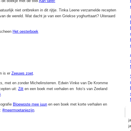
 dit boekje met de titel
Aan tafel!
atuurlijk niet ontbreken in dit rijtje. Tinka Leene verzamelde recepten
 van de wereld. Wat dacht je van een Griekse yoghurttaart? Uiteraard
rscheen
Het oesterboek
n is er
Zeeuws zoet
.
ts, met en zonder Michelinsterren. Edwin Vinke van De Kromme
cepten uit:
Zilt
en een boek met verhalen en foto’s van Zeeland
i
.
iografie
Bloewoste mee juun
en een boek met korte verhalen en
n:
#meermoetaniezijn
.
j
j