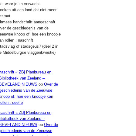
iet waar je ‘m verwacht
oeken uit een land dat niet meer
estaat
irmees handschrift aangeschaft
ver de geschiedenis van de
eeuwse knoop of: hoe een knoopje
an rollen : naschrift
tadsvlag of stadsgeus? (deel 2 in
e Middelburgse vlaggenkwestie)
Recente reacties
naschrift « ZB| Planbureau en
Bibliotheek van Zeeland –
BEVELAND NIEUWS
op
Over de
geschiedenis van de Zeeuwse
knoop of: hoe een knoopje kan
rollen : deel 5
naschrift « ZB| Planbureau en
Bibliotheek van Zeeland –
BEVELAND NIEUWS
op
Over de
geschiedenis van de Zeeuwse