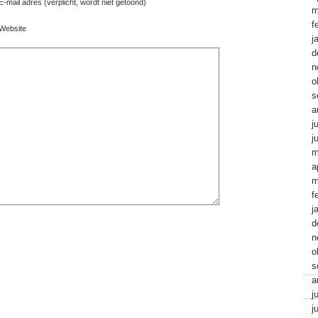
E-mail adres (verplicht, wordt niet getoond)
m
f
Website
j
d
n
o
s
a
j
j
m
a
m
f
j
d
n
o
s
a
j
j