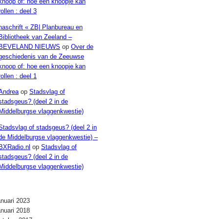
knoop of: hoe een knoopje kan
rollen : deel 3
naschrift « ZB| Planbureau en
Bibliotheek van Zeeland –
BEVELAND NIEUWS
op
Over de
geschiedenis van de Zeeuwse
knoop of: hoe een knoopje kan
rollen : deel 1
Andrea
op
Stadsvlag of
stadsgeus? (deel 2 in de
Middelburgse vlaggenkwestie)
Stadsvlag of stadsgeus? (deel 2 in
de Middelburgse vlaggenkwestie) –
BXRadio.nl
op
Stadsvlag of
stadsgeus? (deel 2 in de
Middelburgse vlaggenkwestie)
Archieven
anuari 2023
anuari 2018