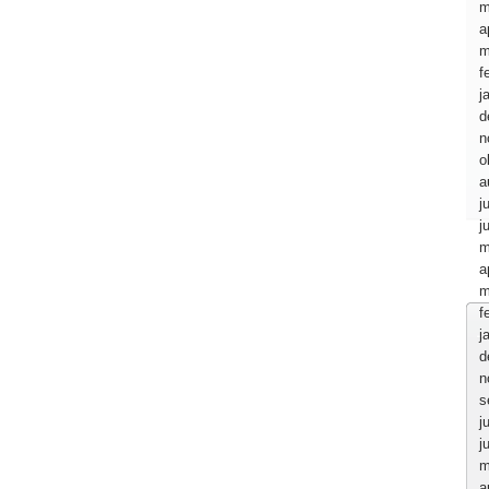
m
a
m
f
j
d
n
o
a
j
j
m
a
m
f
j
d
n
s
j
j
m
a