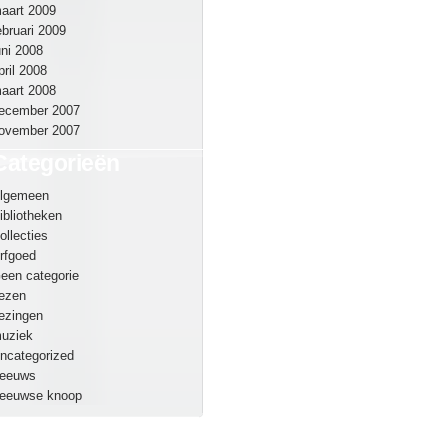
aart 2009
ebruari 2009
uni 2008
pril 2008
aart 2008
ecember 2007
ovember 2007
Categorieën
lgemeen
ibliotheken
ollecties
rfgoed
een categorie
ezen
ezingen
uziek
ncategorized
eeuws
eeuwse knoop