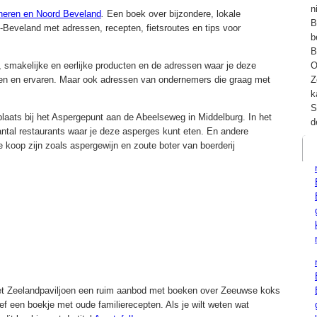
n
cheren en Noord Beveland
.
Een boek over bijzondere, lokale
B
Beveland met adressen, recepten, fietsroutes en tips voor
b
B
, smakelijke en eerlijke producten en de adressen waar je deze
O
ven en ervaren. Maar ook adressen van ondernemers die graag met
Z
k
S
laats bij het Aspergepunt aan de Abeelseweg in Middelburg. In het
d
ntal restaurants waar je deze asperges kunt eten. En andere
e koop zijn zoals aspergewijn en zoute boter van boerderij
het Zeelandpaviljoen een ruim aanbod met boeken over Zeeuwse koks
f een boekje met oude familierecepten. Als je wilt weten wat