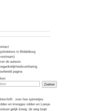
ontact
ijsttrekkers in Middelburg
livestream)
ver de auteurs
oegankelijkheidsverklaring
oorbeeld pagina
eken
Zoeken
Recente berichten
lotschrift : over hoe spinnetjes
olden en knoopjes rolden en Loesje
pnieuw gelijk kreeg: de weg loopt