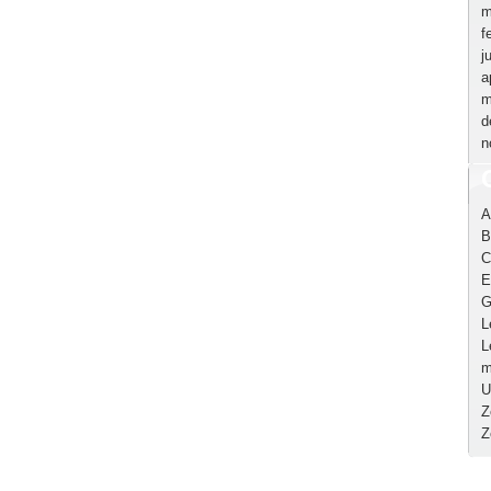
m
f
j
a
m
d
n
A
B
C
E
G
L
L
m
U
Z
Z