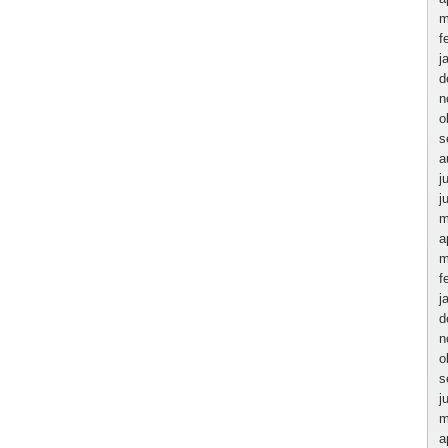
m
f
j
d
n
o
s
a
j
j
m
a
m
f
j
d
n
o
s
j
m
a