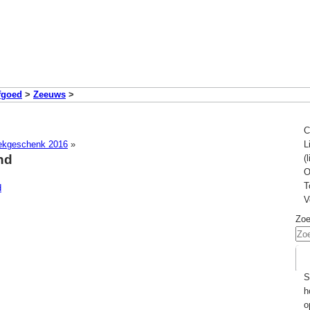
fgoed
>
Zeeuws
>
C
eekgeschenk 2016
»
L
nd
(
O
T
V
Zo
S
h
o