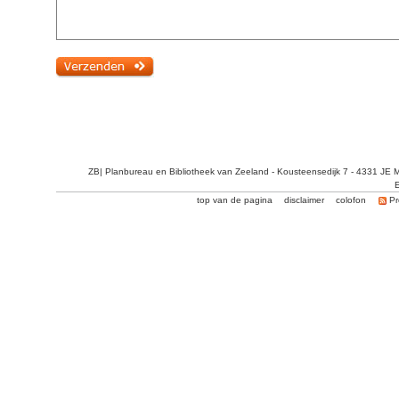
ZB| Planbureau en Bibliotheek van Zeeland - Kousteensedijk 7 - 4331 JE 
E
top van de pagina
disclaimer
colofon
Pr