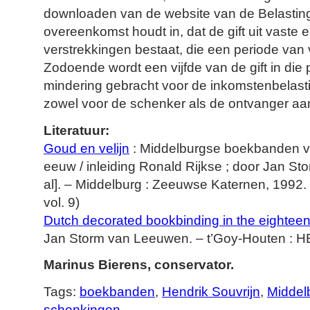
downloaden van de website van de Belastin
overeenkomst houdt in, dat de gift uit vaste 
verstrekkingen bestaat, die een periode van v
Zodoende wordt een vijfde van de gift in die p
mindering gebracht voor de inkomstenbelasti
zowel voor de schenker als de ontvanger aant
Literatuur:
Goud en velijn
: Middelburgse boekbanden v
eeuw / inleiding Ronald Rijkse ; door Jan S
al]. – Middelburg : Zeeuwse Katernen, 1992.
vol. 9)
Dutch decorated bookbinding in the eighteen
Jan Storm van Leeuwen. – t’Goy-Houten : H
Marinus Bierens, conservator.
Tags:
boekbanden
,
Hendrik Souvrijn
,
Middel
schenkingen