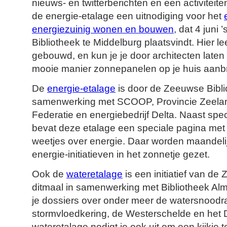
nieuws- en twitterberichten en een activiteit
de energie-etalage een uitnodiging voor het
energiezuinig wonen en bouwen
, dat 4 juni
Bibliotheek te Middelburg plaatsvindt. Hier le
gebouwd, en kun je je door architecten laten
mooie manier zonnepanelen op je huis aanb
De
energie-etalage
is door de Zeeuwse Bibli
samenwerking met SCOOP, Provincie Zeelan
Federatie en energiebedrijf Delta. Naast spec
bevat deze etalage een speciale pagina me
weetjes over energie. Daar worden maandeli
energie-initiatieven in het zonnetje gezet.
Ook de
wateretalage
is een initiatief van de
ditmaal in samenwerking met Bibliotheek Alm
je dossiers over onder meer de watersnood
stormvloedkering, de Westerschelde en het
wateretalage nodigt je ook uit om een kijkje 