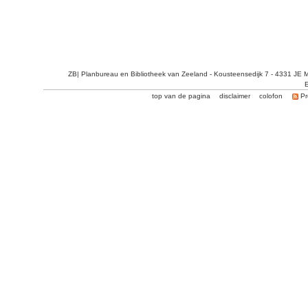
ZB| Planbureau en Bibliotheek van Zeeland - Kousteensedijk 7 - 4331 JE 
E
top van de pagina
disclaimer
colofon
Pr