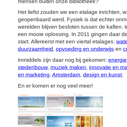
mensen buiten onze bibliotheek?
Het liefst zouden we een etalage inrichten, w
geopenbaard werd. Fysiek is dat echter onmo
werelden blijven besloten tussen de kaften. I
een mooie oplossing. In 2011 gingen daar d
start. Allereerst met een viertal etalages:
wate
duurzaamheid
,
opvoeding en onderwijs
en
c
Inmiddels zijn daar nog bij gekomen:
energie
stedenbouw
,
muziek maken
,
innovatie en m
en marketing
,
Amsterdam
,
design en kunst
.
En er komen er nog veel meer!