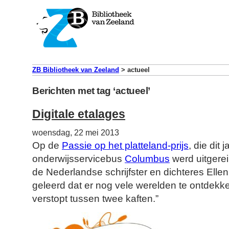
ZB Bibliotheek van Zeeland
>
actueel
Berichten met tag ‘actueel’
Digitale etalages
woensdag, 22 mei 2013
Op de
Passie op het platteland-prijs
, die dit
onderwijsservicebus
Columbus
werd uitgereik
de Nederlandse schrijfster en dichteres Ellen
geleerd dat er nog vele werelden te ontdekken
verstopt tussen twee kaften.”