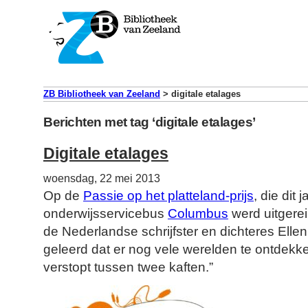
ZB Bibliotheek van Zeeland
>
digitale etalages
Berichten met tag ‘digitale etalages’
Digitale etalages
woensdag, 22 mei 2013
Op de
Passie op het platteland-prijs
, die dit
onderwijsservicebus
Columbus
werd uitgereik
de Nederlandse schrijfster en dichteres Ellen
geleerd dat er nog vele werelden te ontdekken
verstopt tussen twee kaften.”