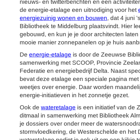
nieuws- en twitterberichten en een activiteit
de energie-etalage een uitnodiging voor het
energiezuinig wonen en bouwen
, dat 4 juni
Bibliotheek te Middelburg plaatsvindt. Hier le
gebouwd, en kun je je door architecten laten
mooie manier zonnepanelen op je huis aanb
De
energie-etalage
is door de Zeeuwse Bibli
samenwerking met SCOOP, Provincie Zeelan
Federatie en energiebedrijf Delta. Naast spec
bevat deze etalage een speciale pagina me
weetjes over energie. Daar worden maandeli
energie-initiatieven in het zonnetje gezet.
Ook de
wateretalage
is een initiatief van de
ditmaal in samenwerking met Bibliotheek Alm
je dossiers over onder meer de watersnood
stormvloedkering, de Westerschelde en het
wateretalage nodigt je ook uit om een kijkje 