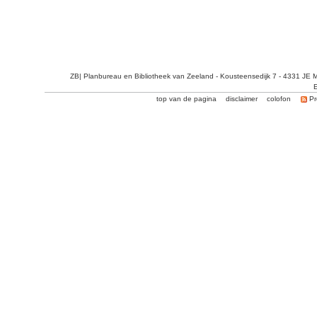
ZB| Planbureau en Bibliotheek van Zeeland - Kousteensedijk 7 - 4331 JE 
E
top van de pagina
disclaimer
colofon
Pr