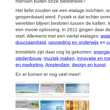
mensen buiten onze bibliotheek?
Het liefst zouden we een etalage inrichten, w
geopenbaard werd. Fysiek is dat echter onmo
werelden blijven besloten tussen de kaften. I
een mooie oplossing. In 2011 gingen daar d
start. Allereerst met een viertal etalages:
wate
duurzaamheid
,
opvoeding en onderwijs
en
c
Inmiddels zijn daar nog bij gekomen:
energie
stedenbouw
,
muziek maken
,
innovatie en m
en marketing
,
Amsterdam
,
design en kunst
.
En er komen er nog veel meer!