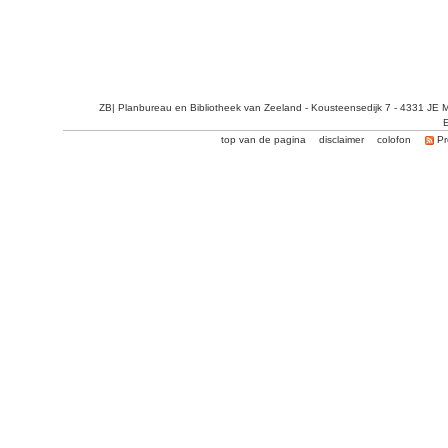
ZB| Planbureau en Bibliotheek van Zeeland - Kousteensedijk 7 - 4331 JE 
E
top van de pagina
disclaimer
colofon
Pr