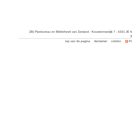
ZB| Planbureau en Bibliotheek van Zeeland - Kousteensedijk 7 - 4331 JE 
E
top van de pagina
disclaimer
colofon
Pr