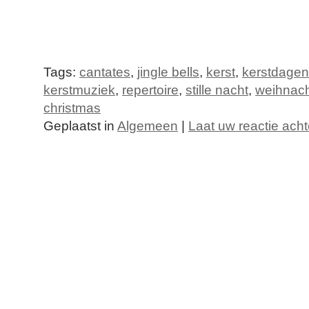
Tags:
cantates
,
jingle bells
,
kerst
,
kerstdagen
kerstmuziek
,
repertoire
,
stille nacht
,
weihnach
christmas
Geplaatst in
Algemeen
|
Laat uw reactie acht