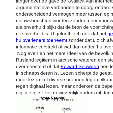
langer over de gave de kwaliteit van internet
argumentatieve verbanden te doorgronden. E
onderscheidend vermogen meer tussen opin
nieuwsberichten worden zonder meer voor 
als onverhuld blijkt dat de bron de voorlicht
rijksoverheid is. U gelooft toch ook dat het
ge
hulpverleners toeneemt
zonder dat u zich af
informatie verstrekt of wat dan onder ‘hulpve
Nog even en het merendeel van de bevolking
Rusland legitiem in arctische wateren een st
overmeesterd of dat
Edward Snowden
een le
in schaapskleren is. Lezen scherpt de geest
meer lezen zet diverse bronnen tegen elkaar 
tegen digitaal lezen, maar onderken de bep
digitale tekst ziet er wezenlijk anders uit dan