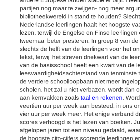
andere Europese landen stabieler blijft. He
partijen nog maar te zwijgen- nog meer argu
bibliotheekwereld in stand te houden? Slech
Nederlandse leerlingen haalt het hoogste va
lezen, terwijl de Engelse en Finse leerlingen
tweemaal beter presteren. In groep 8 van de
slechts de helft van de leerlingen voor het o
tekst, terwijl het streven driekwart van de leer
van de basisschool heeft een kwart van de l
leesvaardigheidsachterstand van tenminste t
de verdere schoolloopbaan niet meer ingel
scholen, het zal u niet verbazen, wordt dan o
aan kernvakken zoals
taal en rekenen
. Word
veertien uur per week aan besteed, in ons o
vier uur per week meer. Het enige verband d
scores verhoogd is het lezen van boeken. Juis
afgelopen jaren tot een niveau gedaald, waar
de hoogste cito-cijfers scorende leerlingen er