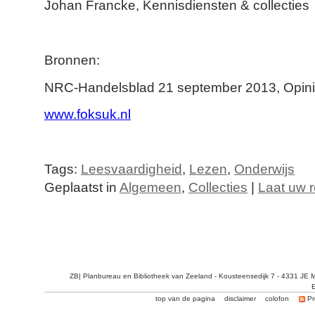
Johan Francke, Kennisdiensten & collecties
Bronnen:
NRC-Handelsblad 21 september 2013, Opini
www.foksuk.nl
Tags:
Leesvaardigheid
,
Lezen
,
Onderwijs
Geplaatst in
Algemeen
,
Collecties
|
Laat uw r
ZB| Planbureau en Bibliotheek van Zeeland - Kousteensedijk 7 - 4331 JE 
E
top van de pagina
disclaimer
colofon
Pr