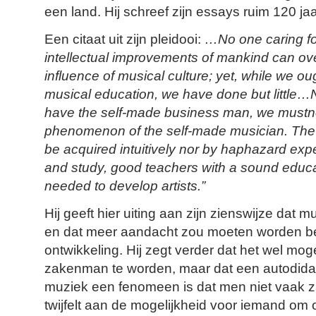
een land. Hij schreef zijn essays ruim 120 ja
Een citaat uit zijn pleidooi:
…No one caring fo
intellectual improvements of mankind can over
influence of musical culture; yet, while we ou
musical education, we have done but little
have the self-made business man, we mustno
phenomenon of the self-made musician. The a
be acquired intuitively nor by haphazard exp
and study, good teachers with a sound educa
needed to develop artists.”
Hij geeft hier uiting aan zijn zienswijze dat 
en dat meer aandacht zou moeten worden b
ontwikkeling. Hij zegt verder dat het wel mog
zakenman te worden, maar dat een autodida
muziek een fenomeen is dat men niet vaak z
twijfelt aan de mogelijkheid voor iemand om o