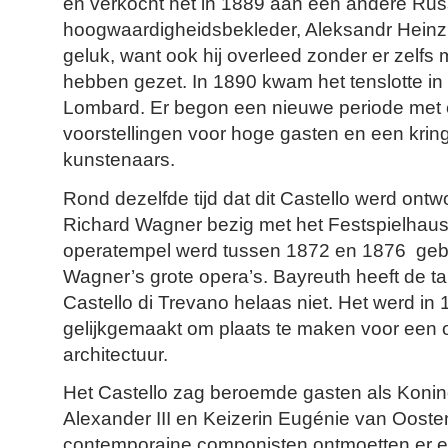
en verkocht het in 1889 aan een andere Rus
hoogwaardigheidsbekleder, Aleksandr Heinz. 
geluk, want ook hij overleed zonder er zelfs 
hebben gezet. In 1890 kwam het tenslotte in 
Lombard. Er begon een nieuwe periode met 
voorstellingen voor hoge gasten en een krin
kunstenaars.
Rond dezelfde tijd dat dit Castello werd on
Richard Wagner bezig met het Festspielhaus
operatempel werd tussen 1872 en 1876 geb
Wagner’s grote opera’s. Bayreuth heeft de tan
Castello di Trevano helaas niet. Het werd in
gelijkgemaakt om plaats te maken voor een op
architectuur.
Het Castello zag beroemde gasten als Koning
Alexander III en Keizerin Eugénie van Oosten
contemporaine componisten ontmoetten er e