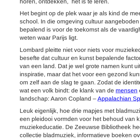
horen, ontdekken, het is te leren.
Het begint op de plek waar je als kind de mee
school. In die omgeving cultuur aangeboden 
bepalend is voor de toekomst als de vaardigh
weten waar Parijs ligt.
Lombard pleitte niet voor niets voor muzieked
besefte dat cultuur en kunst bepalende factore
van een land. Dat je wel grote namen kunt u
inspiratie, maar dat het voor een gezond kuns
om zelf aan de slag te gaan. Zodat de identitei
wat een volk bindt: de klank van de
mensen
landschap: Aaron Copland –
Appalachian Sp
Leuk eigenlijk, hoe drie mapjes met bladmuz
een pleidooi vormden voor het behoud van k
muziekeducatie. De Zeeuwse Bibliotheek hee
collectie bladmuziek, informatieve boeken o