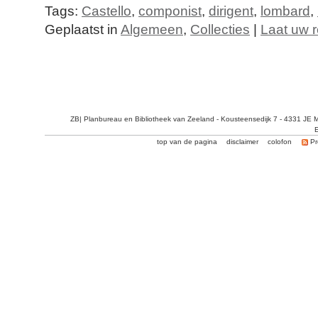
Tags:
Castello
,
componist
,
dirigent
,
lombard
,
Geplaatst in
Algemeen
,
Collecties
|
Laat uw r
ZB| Planbureau en Bibliotheek van Zeeland - Kousteensedijk 7 - 4331 JE 
E
top van de pagina
disclaimer
colofon
Pr