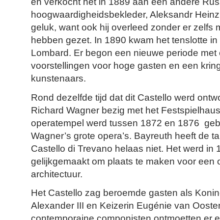
en verkocht het in 1889 aan een andere Rus
hoogwaardigheidsbekleder, Aleksandr Heinz. 
geluk, want ook hij overleed zonder er zelfs 
hebben gezet. In 1890 kwam het tenslotte in 
Lombard. Er begon een nieuwe periode met 
voorstellingen voor hoge gasten en een krin
kunstenaars.
Rond dezelfde tijd dat dit Castello werd on
Richard Wagner bezig met het Festspielhaus
operatempel werd tussen 1872 en 1876 geb
Wagner’s grote opera’s. Bayreuth heeft de tan
Castello di Trevano helaas niet. Het werd in
gelijkgemaakt om plaats te maken voor een op
architectuur.
Het Castello zag beroemde gasten als Koning
Alexander III en Keizerin Eugénie van Oosten
contemporaine componisten ontmoetten er e