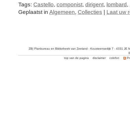
Tags:
Castello
,
componist
,
dirigent
,
lombard
,
Geplaatst in
Algemeen
,
Collecties
|
Laat uw r
ZB| Planbureau en Bibliotheek van Zeeland - Kousteensedijk 7 - 4331 JE 
E
top van de pagina
disclaimer
colofon
Pr