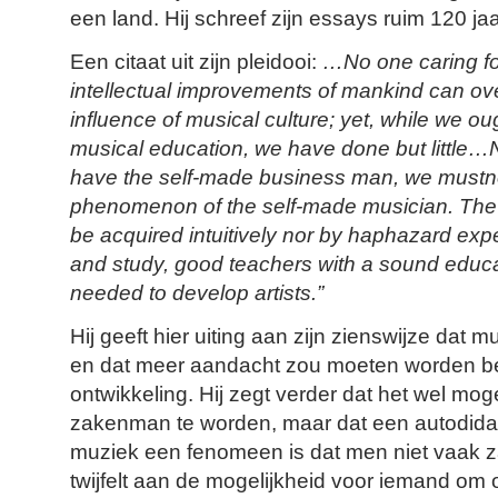
een land. Hij schreef zijn essays ruim 120 ja
Een citaat uit zijn pleidooi:
…No one caring fo
intellectual improvements of mankind can over
influence of musical culture; yet, while we ou
musical education, we have done but little
have the self-made business man, we mustno
phenomenon of the self-made musician. The a
be acquired intuitively nor by haphazard exp
and study, good teachers with a sound educa
needed to develop artists.”
Hij geeft hier uiting aan zijn zienswijze dat 
en dat meer aandacht zou moeten worden b
ontwikkeling. Hij zegt verder dat het wel mog
zakenman te worden, maar dat een autodida
muziek een fenomeen is dat men niet vaak z
twijfelt aan de mogelijkheid voor iemand om o