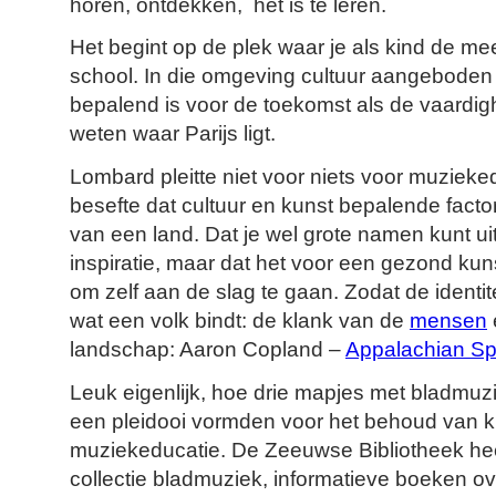
horen, ontdekken, het is te leren.
Het begint op de plek waar je als kind de mee
school. In die omgeving cultuur aangeboden 
bepalend is voor de toekomst als de vaardigh
weten waar Parijs ligt.
Lombard pleitte niet voor niets voor muzieked
besefte dat cultuur en kunst bepalende factore
van een land. Dat je wel grote namen kunt u
inspiratie, maar dat het voor een gezond kuns
om zelf aan de slag te gaan. Zodat de identitei
wat een volk bindt: de klank van de
mensen
landschap: Aaron Copland –
Appalachian Sp
Leuk eigenlijk, hoe drie mapjes met bladmuz
een pleidooi vormden voor het behoud van k
muziekeducatie. De Zeeuwse Bibliotheek hee
collectie bladmuziek, informatieve boeken o