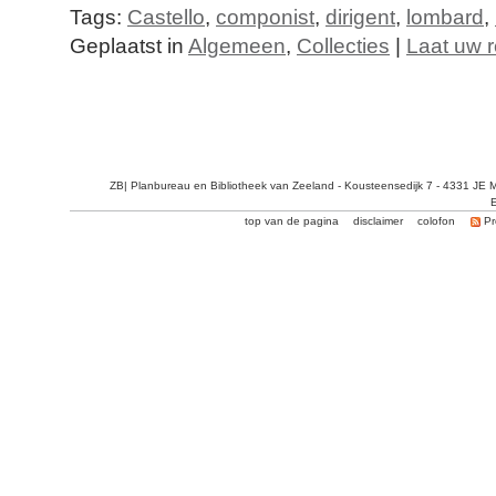
Tags:
Castello
,
componist
,
dirigent
,
lombard
,
Geplaatst in
Algemeen
,
Collecties
|
Laat uw r
ZB| Planbureau en Bibliotheek van Zeeland - Kousteensedijk 7 - 4331 JE 
E
top van de pagina
disclaimer
colofon
Pr