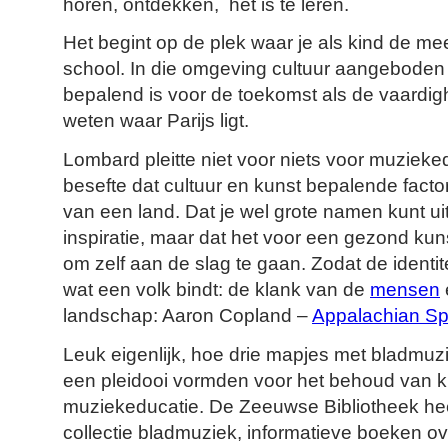
horen, ontdekken, het is te leren.
Het begint op de plek waar je als kind de mee
school. In die omgeving cultuur aangeboden 
bepalend is voor de toekomst als de vaardigh
weten waar Parijs ligt.
Lombard pleitte niet voor niets voor muzieked
besefte dat cultuur en kunst bepalende factore
van een land. Dat je wel grote namen kunt u
inspiratie, maar dat het voor een gezond kuns
om zelf aan de slag te gaan. Zodat de identitei
wat een volk bindt: de klank van de
mensen
landschap: Aaron Copland –
Appalachian Sp
Leuk eigenlijk, hoe drie mapjes met bladmuz
een pleidooi vormden voor het behoud van k
muziekeducatie. De Zeeuwse Bibliotheek hee
collectie bladmuziek, informatieve boeken o