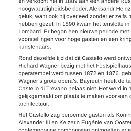
en verkocht het in 1889 aan een andere Rus
hoogwaardigheidsbekleder, Aleksandr Heinz. 
geluk, want ook hij overleed zonder er zelfs 
hebben gezet. In 1890 kwam het tenslotte in 
Lombard. Er begon een nieuwe periode met 
voorstellingen voor hoge gasten en een krin
kunstenaars.
Rond dezelfde tijd dat dit Castello werd on
Richard Wagner bezig met het Festspielhaus
operatempel werd tussen 1872 en 1876 geb
Wagner’s grote opera’s. Bayreuth heeft de tan
Castello di Trevano helaas niet. Het werd in
gelijkgemaakt om plaats te maken voor een op
architectuur.
Het Castello zag beroemde gasten als Koning
Alexander III en Keizerin Eugénie van Oosten
contemporaine componisten ontmoetten er e