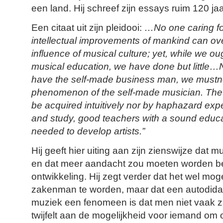
een land. Hij schreef zijn essays ruim 120 ja
Een citaat uit zijn pleidooi:
…No one caring fo
intellectual improvements of mankind can over
influence of musical culture; yet, while we ou
musical education, we have done but little
have the self-made business man, we mustno
phenomenon of the self-made musician. The a
be acquired intuitively nor by haphazard exp
and study, good teachers with a sound educa
needed to develop artists.”
Hij geeft hier uiting aan zijn zienswijze dat 
en dat meer aandacht zou moeten worden b
ontwikkeling. Hij zegt verder dat het wel mog
zakenman te worden, maar dat een autodida
muziek een fenomeen is dat men niet vaak z
twijfelt aan de mogelijkheid voor iemand om o