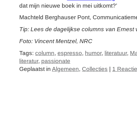
dat mijn nieuwe boek in mei uitkomt?’
Machteld Berghauser Pont, Communicatiem
Tip:
Lees de dagelijkse columns van Ernest
Foto: Vincent Mentzel, NRC
Tags:
column
,
espresso
,
humor
,
literatuur
,
Ma
literatur
,
passionate
Geplaatst in
Algemeen
,
Collecties
|
1 Reactie