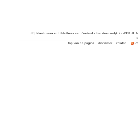
ZB| Planbureau en Bibliotheek van Zeeland - Kousteensedijk 7 - 4331 JE 
E
top van de pagina
disclaimer
colofon
Pr