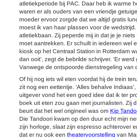
atletiekperiode bij PAC. Daar heb ik warme h
waren er als ouders van een vriendje getuig
moeder ervoor zorgde dat we altijd gratis lu
moest ik van haar plassen voor de wedstrijd
atletiekbaan. Zij
peperde mij in dat je je nie
moet aantrekken. Er schuilt in iedereen wel
kiosk op het Centraal Station in Rotterdam 
dan ooit’, zegt de bebrilde schrijver. ‘Er werd 
Vanwege de ontspoorde dienstregeling van 
Of hij nog iets wil eten voordat hij de trein
zit nog een eettentje. ‘Alles behalve Indiaas’,
uitgever vond het een goed idee dat ik ter pr
boek uit eten zou gaan met journalisten. Zij 
beurt dat het wel origineel was om
Kip Tando
Die Tandoori kwam op den duur echt mijn neus 
zijn horloge, slaat zijn espresso achterover e
dat er nu ook een
theatervoorstelling
van Mam