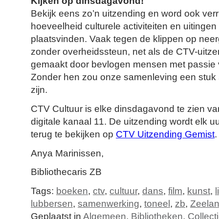
Kijken op dinsdagavond!
Bekijk eens zo’n uitzending en word ook verr
hoeveelheid culturele activiteiten en uitingen
plaatsvinden. Vaak tegen de klippen op neer
zonder overheidssteun, net als de CTV-uitze
gemaakt door bevlogen mensen met passie vo
Zonder hen zou onze samenleving een stuk 
zijn.
CTV Cultuur is elke dinsdagavond te zien va
digitale kanaal 11. De uitzending wordt elk u
terug te bekijken op
CTV Uitzending Gemist
.
Anya Marinissen,
Bibliothecaris ZB
Tags:
boeken
,
ctv
,
cultuur
,
dans
,
film
,
kunst
,
l
lubbersen
,
samenwerking
,
toneel
,
zb
,
Zeela
Geplaatst in
Algemeen
,
Bibliotheken
,
Collect