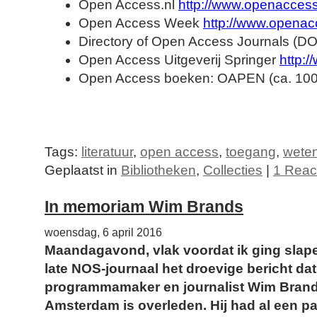
Open Access.nl
http://www.openaccess
Open Access Week
http://www.opena
Directory of Open Access Journals (D
Open Access Uitgeverij Springer
http:
Open Access boeken: OAPEN (ca. 1000 
Tags:
literatuur
,
open access
,
toegang
,
weten
Geplaatst in
Bibliotheken
,
Collecties
|
1 Reac
In memoriam Wim Brands
woensdag, 6 april 2016
Maandagavond, vlak voordat ik ging slape
late NOS-journaal het droevige bericht dat
programmamaker en journalist Wim Brands
Amsterdam is overleden. Hij had al een pa