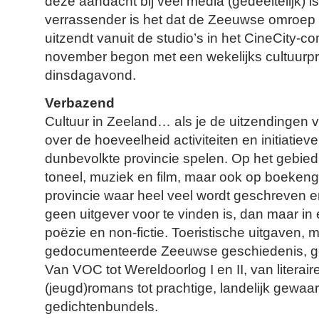
deze aandacht bij veel media (gedeeltelijk) 
verrassender is het dat de Zeeuwse omroep
uitzendt vanuit de studio’s in het CineCity-co
november begon met een wekelijks cultuur
dinsdagavond.
Verbazend
Cultuur in Zeeland… als je de uitzendingen v
over de hoeveelheid activiteiten en initiatiev
dunbevolkte provincie spelen. Op het gebie
toneel, muziek en film, maar ook op boekeng
provincie waar heel veel wordt geschreven e
geen uitgever voor te vinden is, dan maar in 
poëzie en non-fictie. Toeristische uitgaven,
gedocumenteerde Zeeuwse geschiedenis, ges
Van VOC tot Wereldoorlog I en II, van literair
(jeugd)romans tot prachtige, landelijk gewaa
gedichtenbundels.