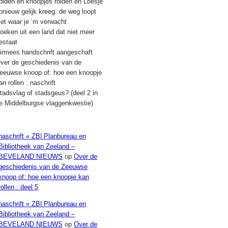
olden en knoopjes rolden en Loesje
pnieuw gelijk kreeg: de weg loopt
iet waar je ‘m verwacht
oeken uit een land dat niet meer
estaat
irmees handschrift aangeschaft
ver de geschiedenis van de
eeuwse knoop of: hoe een knoopje
an rollen : naschrift
tadsvlag of stadsgeus? (deel 2 in
e Middelburgse vlaggenkwestie)
Recente reacties
naschrift « ZB| Planbureau en
Bibliotheek van Zeeland –
BEVELAND NIEUWS
op
Over de
geschiedenis van de Zeeuwse
knoop of: hoe een knoopje kan
rollen : deel 5
naschrift « ZB| Planbureau en
Bibliotheek van Zeeland –
BEVELAND NIEUWS
op
Over de