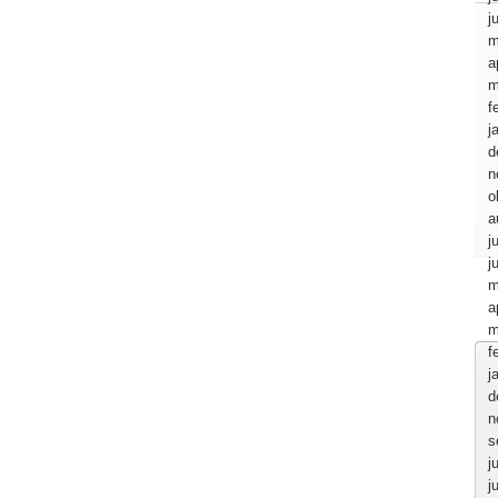
j
m
a
m
f
j
d
n
o
a
j
j
m
a
m
f
j
d
n
s
j
j