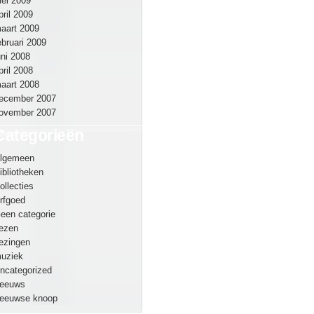
ei 2009
pril 2009
aart 2009
ebruari 2009
uni 2008
pril 2008
aart 2008
ecember 2007
ovember 2007
Categorieën
lgemeen
ibliotheken
ollecties
rfgoed
een categorie
ezen
ezingen
uziek
ncategorized
eeuws
eeuwse knoop