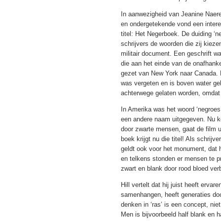
In aanwezigheid van Jeanine Naereb
en ondergetekende vond een interes
titel: Het Negerboek. De duiding ‘n
schrijvers de woorden die zij kieze
militair document. Een geschrift 
die aan het einde van de onafhanke
gezet van New York naar Canada. D
was vergeten en is boven water g
achterwege gelaten worden, omdat h
In Amerika was het woord ‘negroes
een andere naam uitgegeven. Nu ko
door zwarte mensen, gaat de film u
boek krijgt nu die titel! Als schrij
geldt ook voor het monument, dat hi
en telkens stonden er mensen te p
zwart en blank door rood bloed ve
Hill vertelt dat hij juist heeft erva
samenhangen, heeft generaties do
denken in ‘ras’ is een concept, ni
Men is bijvoorbeeld half blank en h