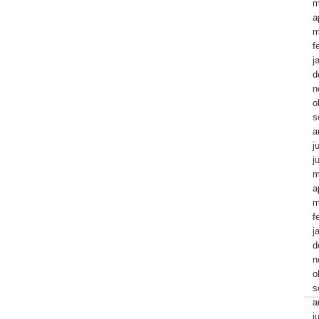
m
a
m
f
j
d
n
o
s
a
j
j
m
a
m
f
j
d
n
o
s
a
j