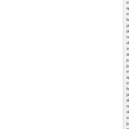
m
a
m
f
j
d
n
o
s
a
j
j
m
a
m
f
j
d
n
o
s
j