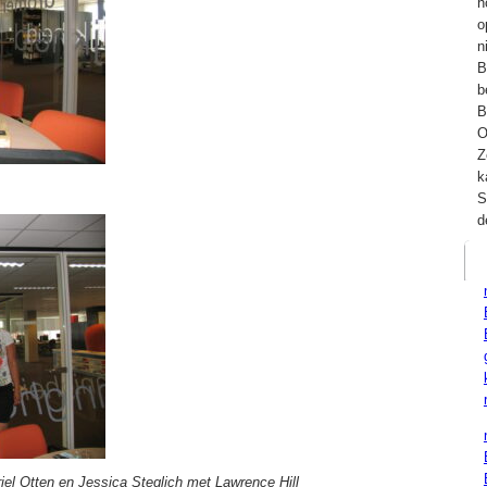
h
o
n
B
b
B
O
Z
k
S
d
iel Otten en Jessica Steglich met Lawrence Hill