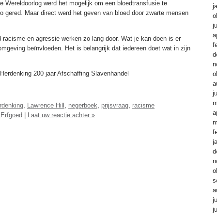
de Wereldoorlog werd het mogelijk om een bloedtransfusie te
j
 zo gered. Maar direct werd het geven van bloed door zwarte mensen
o
j
a
nd racisme en agressie werken zo lang door. Wat je kan doen is er
f
geving beïnvloeden. Het is belangrijk dat iedereen doet wat in zijn
d
n
 Herdenking 200 jaar Afschaffing Slavenhandel
o
a
j
m
rdenking
,
Lawrence Hill
,
negerboek
,
prijsvraag
,
racisme
a
,
Erfgoed
|
Laat uw reactie achter »
m
f
j
d
n
o
s
a
j
j