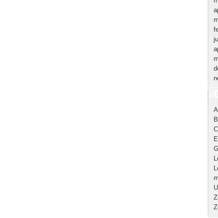
m
a
m
f
j
a
m
d
n
A
B
C
E
G
L
L
m
U
Z
Z