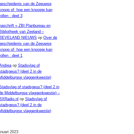
geschiedenis van de Zeeuwse
knoop of: hoe een knoopje kan
rollen : deel 3
naschrift « ZB| Planbureau en
Bibliotheek van Zeeland –
BEVELAND NIEUWS
op
Over de
geschiedenis van de Zeeuwse
knoop of: hoe een knoopje kan
rollen : deel 1
Andrea
op
Stadsvlag of
stadsgeus? (deel 2 in de
Middelburgse vlaggenkwestie)
Stadsvlag of stadsgeus? (deel 2 in
de Middelburgse vlaggenkwestie) –
BXRadio.nl
op
Stadsvlag of
stadsgeus? (deel 2 in de
Middelburgse vlaggenkwestie)
Archieven
anuari 2023