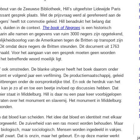
out van de Zeeuwse Bibliotheek, Hill’s uitgeefster Lidewijde Paris
sant gesprek plaats. Met de prijsvraag werd al gerefereerd aan de
egers’ heeft tot commotie geleid. Hill benadrukt het belang dat
n, duiden in de context.
The book of Negroes
is een historisch
waarin alle namen en gegevens van ruim 3000 negers zijn opgetekend,
lijkheidsoorlog van de Amerikanen tegen de Britten op transport zijn
it omdat deze negers de Britten steunden. Dit document uit 1763
ehaald. Voor het aangaan van een gesprek moeten geen woorden
et betreffende woord moeilijk ligt.
’ ook omstreden. De blanke uitgever heeft het boek daarom onder
mt er volgend jaar een verfilming. De productiemaatschappij, geleid
itbrengen onder de oorspronkelijke titel. En ook de herdruk van het
ver kan je zo af en toe een beetje invloed op discussies hebben. Dat
er staat in Middelburg. Hill is daar nu een paar keer voorbijgelopen
raten over het monument en slavernij. Het monument in Middelburg:
rbonden.
ren dat bloed kan scheiden. Het idee dat bloed en identiteit met elkaar
orgewerkt. De zuiverheid van een ras moest worden behouden. Maar
et biologisch, maar sociologisch. Mensen worden ingedeeld in vakjes.
alf zwart. Dat is onzin, maar het gebeurt. En op deze manier werkt
j