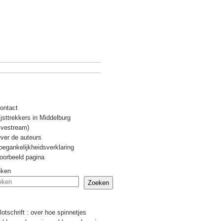
ontact
ijsttrekkers in Middelburg
livestream)
ver de auteurs
oegankelijkheidsverklaring
oorbeeld pagina
eken
Zoeken
Recente berichten
lotschrift : over hoe spinnetjes