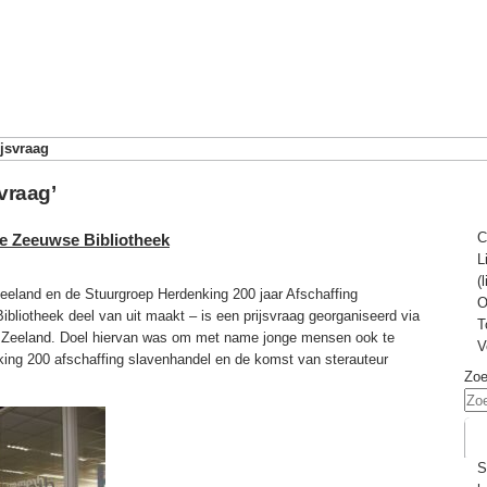
ijsvraag
svraag’
C
de Zeeuwse Bibliotheek
L
(
eland en de Stuurgroep Herdenking 200 jaar Afschaffing
O
liotheek deel van uit maakt – is een prijsvraag georganiseerd via
T
Zeeland. Doel hiervan was om met name jonge mensen ook te
V
king 200 afschaffing slavenhandel en de komst van sterauteur
Zo
S