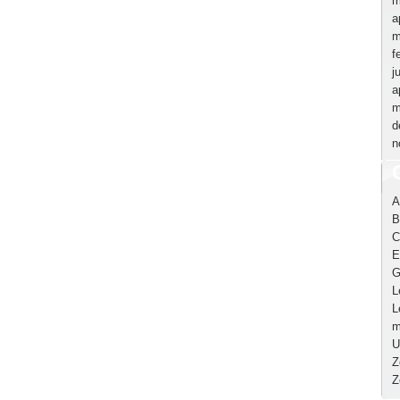
m
a
m
f
j
a
m
d
n
A
B
C
E
G
L
L
m
U
Z
Z