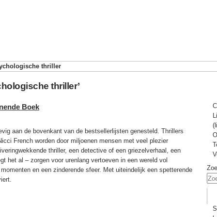
ychologische thriller
hologische thriller’
C
nnende Boek
L
(
g aan de bovenkant van de bestsellerlijsten genesteld. Thrillers
O
icci French worden door miljoenen mensen met veel plezier
T
iveringwekkende thriller, een detective of een griezelverhaal, een
V
 het al – zorgen voor urenlang vertoeven in een wereld vol
Zo
 momenten en een zinderende sfeer. Met uiteindelijk een spetterende
iert.
S