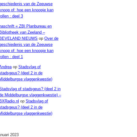
geschiedenis van de Zeeuwse
knoop of: hoe een knoopje kan
rollen : deel 3
naschrift « ZB| Planbureau en
Bibliotheek van Zeeland –
BEVELAND NIEUWS
op
Over de
geschiedenis van de Zeeuwse
knoop of: hoe een knoopje kan
rollen : deel 1
Andrea
op
Stadsvlag of
stadsgeus? (deel 2 in de
Middelburgse vlaggenkwestie)
Stadsvlag of stadsgeus? (deel 2 in
de Middelburgse vlaggenkwestie) –
BXRadio.nl
op
Stadsvlag of
stadsgeus? (deel 2 in de
Middelburgse vlaggenkwestie)
Archieven
anuari 2023