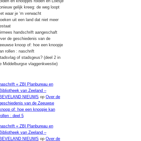
olden en knoopjes rolden en Loesje
pnieuw gelijk kreeg: de weg loopt
iet waar je ‘m verwacht
oeken uit een land dat niet meer
estaat
irmees handschrift aangeschaft
ver de geschiedenis van de
eeuwse knoop of: hoe een knoopje
an rollen : naschrift
tadsvlag of stadsgeus? (deel 2 in
e Middelburgse vlaggenkwestie)
Recente reacties
naschrift « ZB| Planbureau en
Bibliotheek van Zeeland –
BEVELAND NIEUWS
op
Over de
geschiedenis van de Zeeuwse
knoop of: hoe een knoopje kan
rollen : deel 5
naschrift « ZB| Planbureau en
Bibliotheek van Zeeland –
BEVELAND NIEUWS
op
Over de