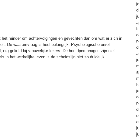
j
o
j
a
f
d
ait het minder om achtervolgingen en gevechten dan om wat er zich in
n
elt. De waaromvraag is heel belangrijk. Psychologische en/of
o
end, erg geliefd bij vrouwelijke lezers. De hoofdpersonages zijn niet
a
s in het werkelijke leven is de scheidslijn niet zo duidelijk.
j
m
a
m
f
j
d
n
o
s
a
j
j