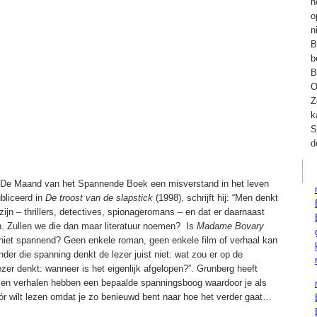
h
o
n
B
b
B
O
Z
k
S
d
at De Maand van het Spannende Boek
een misverstand in het leven
ubliceerd in
De troost van de slapstick
(1998), schrijft hij: “Men denkt
ijn – thrillers, detectives, spionageromans – en dat er daarnaast
n. Zullen we die dan maar literatuur noemen? Is
Madame Bovary
niet spannend? Geen enkele roman, geen enkele film of verhaal kan
er die spanning denkt de lezer juist niet: wat zou er op de
zer denkt: wanneer is het eigenlijk afgelopen?”. Grunberg heeft
ns en verhalen hebben een bepaalde spanningsboog waardoor je als
dóór wilt lezen omdat je zo benieuwd bent naar hoe het verder gaat…