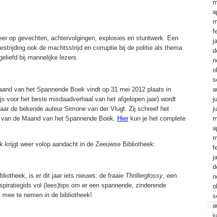
m
a
m
f
 meer op gevechten, achtervolgingen, explosies en stuntwerk. Een
j
estrijding ook de machtsstrijd en corruptie bij de politie als thema
d
eliefd bij mannelijke lezers.
n
o
s
Maand van het Spannende Boek vindt op 31 mei 2012 plaats in
a
rijs voor het beste misdaadverhaal van het afgelopen jaar) wordt
j
t jaar de bekende auteur Simone van der Vlugt. Zij schreef het
j
 van de Maand van het Spannende Boek.
Hier
kun je het complete
m
a
m
krijgt weer volop aandacht in de Zeeuwse Bibliotheek:
f
j
d
bliotheek, is er dit jaar iets nieuws: de fraaie
Thrillerglossy
, een
n
piratiegids vol (lees)tips om er een spannende, zinderende
o
mee te nemen in de bibliotheek!
s
a
j