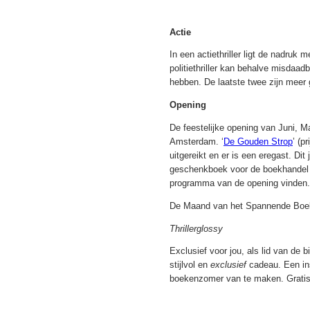
Actie
In een actiethriller ligt de nadruk
politiethriller kan behalve misdaadb
hebben. De laatste twee zijn meer g
Opening
De feestelijke opening van Juni, 
Amsterdam. ‘
De Gouden Strop
’ (p
uitgereikt en er is een eregast. Di
geschenkboek voor de boekhandel
programma van de opening vinden.
De Maand van het Spannende Boek 
Thrillerglossy
Exclusief voor jou, als lid van de bi
stijlvol en
exclusief
cadeau. Een ins
boekenzomer van te maken. Gratis 