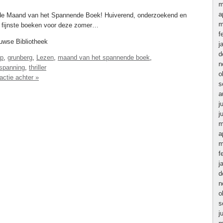
m
a
, de Maand van het Spannende Boek! Huiverend, onderzoekend en
m
de fijnste boeken voor deze zomer…
f
wse Bibliotheek
j
d
op
,
grunberg
,
Lezen
,
maand van het spannende boek
,
n
spanning
,
thriller
o
actie achter »
s
a
j
j
m
a
m
f
j
d
n
o
s
j