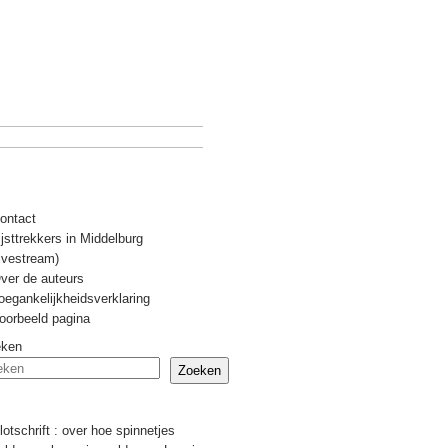
ontact
ijsttrekkers in Middelburg
livestream)
ver de auteurs
oegankelijkheidsverklaring
oorbeeld pagina
eken
Zoeken
Recente berichten
lotschrift : over hoe spinnetjes