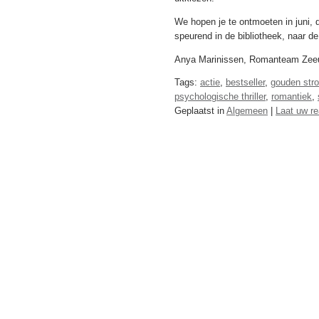
We hopen je te ontmoeten in juni
speurend in de bibliotheek, naar 
Anya Marinissen, Romanteam Zeeu
Tags:
actie
,
bestseller
,
gouden str
psychologische thriller
,
romantiek
,
Geplaatst in
Algemeen
|
Laat uw re