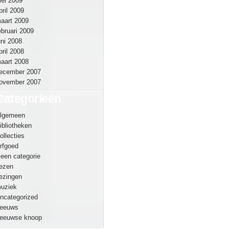
ei 2009
pril 2009
aart 2009
ebruari 2009
uni 2008
pril 2008
aart 2008
ecember 2007
ovember 2007
Categorieën
lgemeen
ibliotheken
ollecties
rfgoed
een categorie
ezen
ezingen
uziek
ncategorized
eeuws
eeuwse knoop