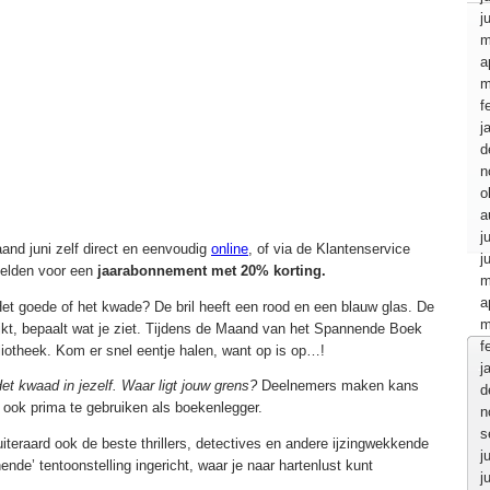
j
m
a
m
f
j
d
n
o
a
j
and juni zelf direct en eenvoudig
online
, of via de Klantenservice
j
melden voor een
jaarabonnement met 20% korting
.
m
a
Het goede of het kwade? De bril heeft een rood en een blauw glas. De
m
jkt, bepaalt wat je ziet. Tijdens de Maand van het Spannende Boek
f
bliotheek. Kom er snel eentje halen, want op is op…!
j
et kwaad in jezelf. Waar ligt jouw grens?
Deelnemers maken kans
d
s ook prima te gebruiken als boekenlegger.
n
s
iteraard ook de beste thrillers, detectives en andere ijzingwekkende
j
ende’ tentoonstelling
ingericht, waar je naar hartenlust kunt
j