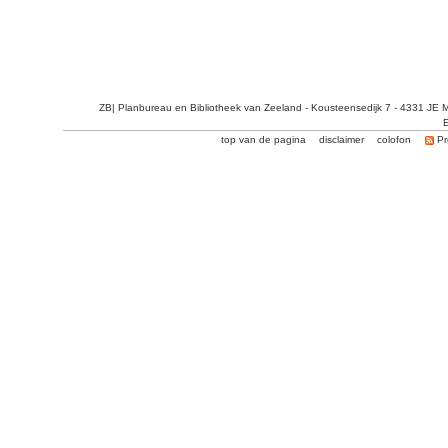
ZB| Planbureau en Bibliotheek van Zeeland - Kousteensedijk 7 - 4331 JE 
E
top van de pagina
disclaimer
colofon
Pr