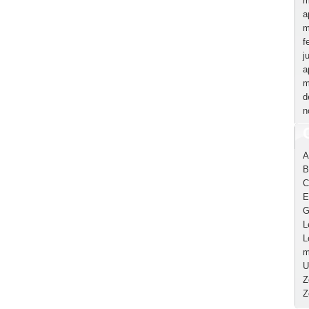
m
a
m
f
j
a
m
d
n
A
B
C
E
G
L
L
m
U
Z
Z