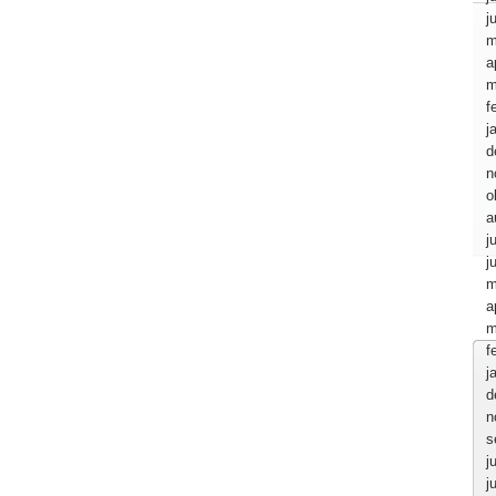
j
m
a
m
f
j
d
n
o
a
j
j
m
a
m
f
j
d
n
s
j
j