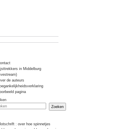
ontact
ijsttrekkers in Middelburg
livestream)
ver de auteurs
oegankelijkheidsverklaring
oorbeeld pagina
eken
Zoeken
Recente berichten
lotschrift : over hoe spinnetjes