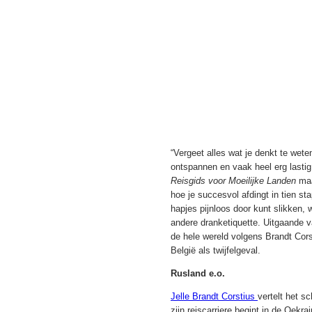
“Vergeet alles wat je denkt te wete
ontspannen en vaak heel erg lastig
Reisgids voor Moeilijke Landen
maa
hoe je succesvol afdingt in tien st
hapjes pijnloos door kunt slikken, 
andere dranketiquette. Uitgaande va
de hele wereld volgens Brandt Cors
België als twijfelgeval.
Rusland e.o.
Jelle Brandt Corstius
vertelt het s
zijn reiscarriere begint in de Oek