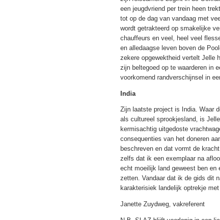
een jeugdvriend per trein heen trek
tot op de dag van vandaag met vee
wordt getrakteerd op smakelijke ve
chauffeurs en veel, heel veel fles
en alledaagse leven boven de Pool
zekere opgewektheid vertelt Jelle h
zijn beltegoed op te waarderen in 
voorkomend randverschijnsel in een
India
Zijn laatste project is India. Waar
als cultureel sprookjesland, is Jel
kermisachtig uitgedoste vrachtwage
consequenties van het doneren aan 
beschreven en dat vormt de kracht
zelfs dat ik een exemplaar na afloo
echt moeilijk land geweest ben en e
zetten. Vandaar dat ik de gids dit
karakterisiek landelijk optrekje met
Janette Zuydweg, vakreferent