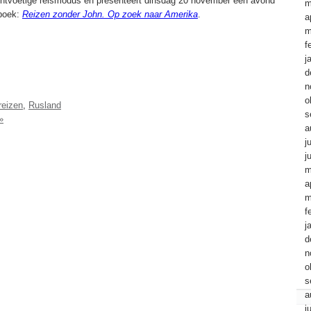
lichtvoetige reismodus en presenteert dinsdag 20 november een avond
m
 boek:
Reizen zonder John. Op zoek naar Amerika
.
a
m
f
j
d
n
o
reizen
,
Rusland
s
»
a
j
j
m
a
m
f
j
d
n
o
s
a
j