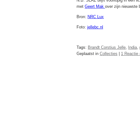
N.B. SLAZ blijft voorlopig in een 
met
Geert Mak
over zijn nieuwste
Bron:
NRC Lux
Foto:
jellebc.nl
Tags:
Brandt Corstius Jelle
,
India
,
Geplaatst in
Collecties
|
1 Reactie 