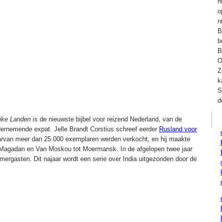
h
o
n
B
b
B
O
Z
k
S
d
ijke Landen
is de nieuwste bijbel voor reizend Nederland, van de
ondernemende expat. Jelle Brandt Corstius schreef eerder
Rusland voor
arvan meer dan 25.000 exemplaren werden verkocht, en hij maakte
t Magadan en Van Moskou tot Moermansk. In de afgelopen twee jaar
ergasten. Dit najaar wordt een serie over India uitgezonden door de