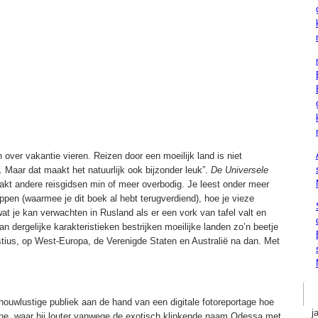
n over vakantie vieren. Reizen door een moeilijk land is niet
. Maar dat maakt het natuurlijk ook bijzonder leuk”.
De Universele
kt andere reisgidsen min of meer overbodig. Je leest onder meer
appen (waarmee je dit boek al hebt terugverdiend), hoe je vieze
wat je kan verwachten in Rusland als er een vork van tafel valt en
n dergelijke karakteristieken bestrijken moeilijke landen zo’n beetje
tius, op West-Europa, de Verenigde Staten en Australië na dan. Met
chouwlustige publiek aan de hand van een digitale fotoreportage hoe
j
raine, waar hij louter vanwege de exotisch klinkende naam Odessa met