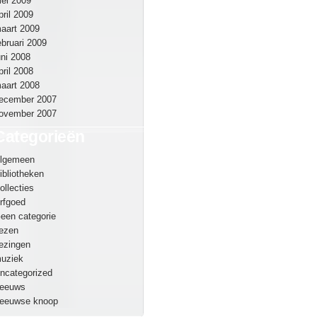
ei 2009
pril 2009
aart 2009
ebruari 2009
uni 2008
pril 2008
aart 2008
ecember 2007
ovember 2007
Categorieën
lgemeen
ibliotheken
ollecties
rfgoed
een categorie
ezen
ezingen
uziek
ncategorized
eeuws
eeuwse knoop