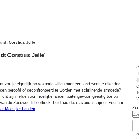
andt Corstius Jelle
dt Corstius Jelle’
C
L
(
 zou je eigenlijk op vakantie willen naar een land waar je elke dag
O
orden beroofd of geconfronteerd te worden met schrijnende armoede?
T
licht zijn liefde voor moeilijke landen buitengewoon geestig toe op
V
van de Zeeuwse Bibliotheek. Leidraad deze avond is zijn dit voorjaar
Zo
or Moeilijke Landen
.
S