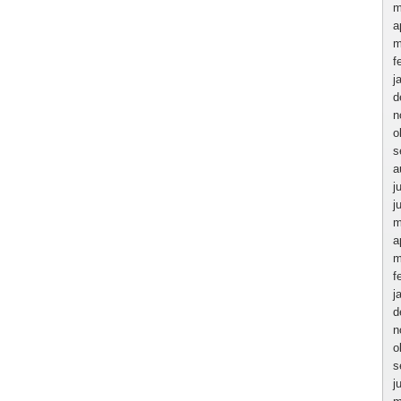
m
a
m
f
j
d
n
o
s
a
j
j
m
a
m
f
j
d
n
o
s
j