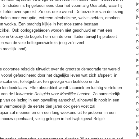
j
t. Sindsdien is hij gefascineerd door het voormalig Oostblok, waar hij
o
l liefde over spreekt. Zo ook deze avond. De bezoeker van de lezing
j
rhalen over corruptie, extreem alcoholisme, walvisjachten, dronken
a
sen wodka. Een prachtig kijkje in het moeizame bestaan
f
cirkel. Ook oorlogsgebieden worden niet geschuwd en met een
d
oe in Grozny de kogels hem om de oren fluiten terwijl hij probeert
n
een van de vele beltegoedwinkels (nog zo’n veel
o
 moeilijk land) .
a
j
m
 de doorsnee reisgids uitweidt over de grootste democratie ter wereld
a
le vooral gefascineerd door het dagelijks leven wat zich afspeelt in
m
ncabines, toiletgebruik ten gevolge van buikloop en de
f
kindbedelaars. Elke absurditeit wordt laconiek en luchtig verteld en
j
 van de U
niversele Reisgids voor Moeilijke Landen.
Zo aanstekelijk
d
p van de lezing in een opwelling aanschaf, alhoewel ik nooit in een
n
r vermoedelijk de eerste tien jaren ook geen voet zal
o
 najaar zal meenemen om een lang weekend uit te proberen in een
s
 inbouw openhaard, veilig gelegen in het twijfelgeval België.
a
j
j