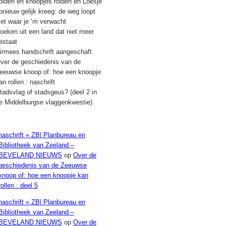
olden en knoopjes rolden en Loesje
pnieuw gelijk kreeg: de weg loopt
iet waar je ‘m verwacht
oeken uit een land dat niet meer
estaat
irmees handschrift aangeschaft
ver de geschiedenis van de
eeuwse knoop of: hoe een knoopje
an rollen : naschrift
tadsvlag of stadsgeus? (deel 2 in
e Middelburgse vlaggenkwestie)
Recente reacties
naschrift « ZB| Planbureau en
Bibliotheek van Zeeland –
BEVELAND NIEUWS
op
Over de
geschiedenis van de Zeeuwse
knoop of: hoe een knoopje kan
rollen : deel 5
naschrift « ZB| Planbureau en
Bibliotheek van Zeeland –
BEVELAND NIEUWS
op
Over de