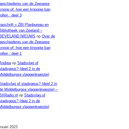
geschiedenis van de Zeeuwse
knoop of: hoe een knoopje kan
rollen : deel 3
naschrift « ZB| Planbureau en
Bibliotheek van Zeeland –
BEVELAND NIEUWS
op
Over de
geschiedenis van de Zeeuwse
knoop of: hoe een knoopje kan
rollen : deel 1
Andrea
op
Stadsvlag of
stadsgeus? (deel 2 in de
Middelburgse vlaggenkwestie)
Stadsvlag of stadsgeus? (deel 2 in
de Middelburgse vlaggenkwestie) –
BXRadio.nl
op
Stadsvlag of
stadsgeus? (deel 2 in de
Middelburgse vlaggenkwestie)
Archieven
anuari 2023