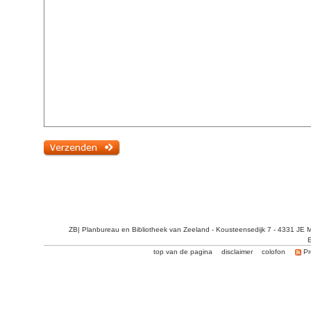
ZB| Planbureau en Bibliotheek van Zeeland - Kousteensedijk 7 - 4331 JE 
E
top van de pagina
disclaimer
colofon
Pr