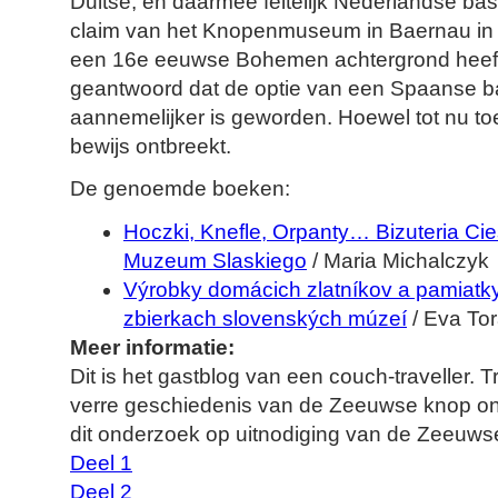
Duitse, en daarmee feitelijk Nederlandse bas
claim van het Knopenmuseum in Baernau in t
een 16e eeuwse Bohemen achtergrond heeft.
geantwoord dat de optie van een Spaanse 
aannemelijker is geworden. Hoewel tot nu toe
bewijs ontbreekt.
De genoemde boeken:
Hoczki, Knefle, Orpanty… Bizuteria Ci
Muzeum Slaskiego
/ Maria Michalczyk
Výrobky domácich zlatníkov a pamiatk
zbierkach slovenských múzeí
/ Eva To
Meer informatie:
Dit is het gastblog van een couch-traveller. T
verre geschiedenis van de Zeeuwse knop ond
dit onderzoek op uitnodiging van de Zeeuwse
Deel 1
Deel 2