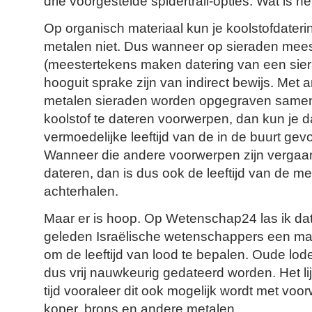
drie voorgestelde spidertrail-opties. Wat is h
Op organisch materiaal kun je koolstofdater
metalen niet. Dus wanneer op sieraden mee
(meestertekens maken datering van een siera
hooguit sprake zijn van indirect bewijs. Me
metalen sieraden worden opgegraven samen 
koolstof te dateren voorwerpen, dan kun je da
vermoedelijke leeftijd van de in de buurt gev
Wanneer die andere voorwerpen zijn vergaan
dateren, dan is dus ook de leeftijd van de me
achterhalen.
Maar er is hoop. Op Wetenschap24 las ik dat 
geleden Israëlische wetenschappers een m
om de leeftijd van lood te bepalen. Oude lo
dus vrij nauwkeurig gedateerd worden. Het li
tijd vooraleer dit ook mogelijk wordt met voo
koper, brons en andere metalen.