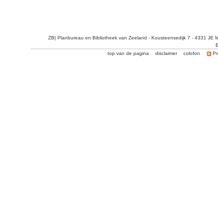
ZB| Planbureau en Bibliotheek van Zeeland - Kousteensedijk 7 - 4331 JE 
E
top van de pagina
disclaimer
colofon
Pr