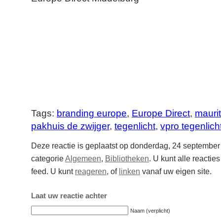
Tags:
branding europe
,
Europe Direct
,
maurit
pakhuis de zwijger
,
tegenlicht
,
vpro tegenlich
Deze reactie is geplaatst op donderdag, 24 september
categorie
Algemeen
,
Bibliotheken
. U kunt alle reactie
feed. U kunt
reageren
, of
linken
vanaf uw eigen site.
Laat uw reactie achter
Naam (verplicht)