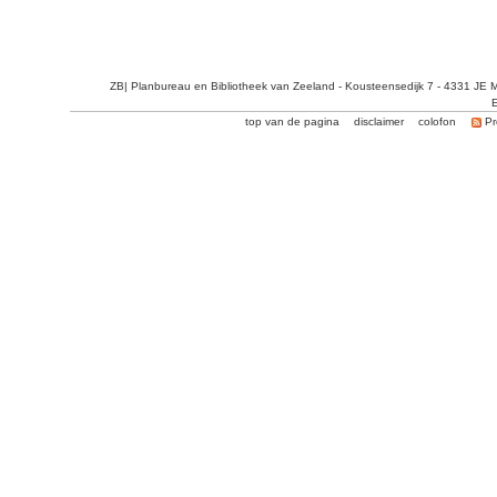
ZB| Planbureau en Bibliotheek van Zeeland - Kousteensedijk 7 - 4331 JE 
E
top van de pagina
disclaimer
colofon
Pr