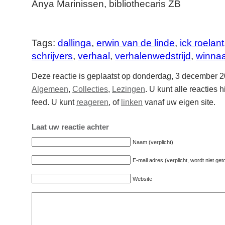
Anya Marinissen, bibliothecaris ZB
Tags:
dallinga
,
erwin van de linde
,
ick roelant
schrijvers
,
verhaal
,
verhalenwedstrijd
,
winna
Deze reactie is geplaatst op donderdag, 3 december 2
Algemeen
,
Collecties
,
Lezingen
. U kunt alle reacties 
feed. U kunt
reageren
, of
linken
vanaf uw eigen site.
Laat uw reactie achter
Naam (verplicht)
E-mail adres (verplicht, wordt niet ge
Website