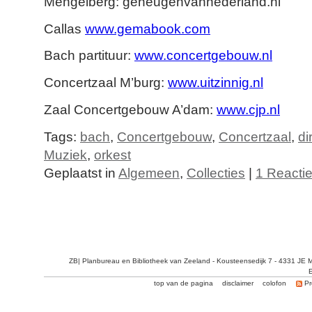
Mengelberg: geheugenvannederland.nl
Callas
www.gemabook.com
Bach partituur:
www.concertgebouw.nl
Concertzaal M’burg:
www.uitzinnig.nl
Zaal Concertgebouw A’dam:
www.cjp.nl
Tags:
bach
,
Concertgebouw
,
Concertzaal
,
di
Muziek
,
orkest
Geplaatst in
Algemeen
,
Collecties
|
1 Reactie
ZB| Planbureau en Bibliotheek van Zeeland - Kousteensedijk 7 - 4331 JE 
E
top van de pagina
disclaimer
colofon
Pr