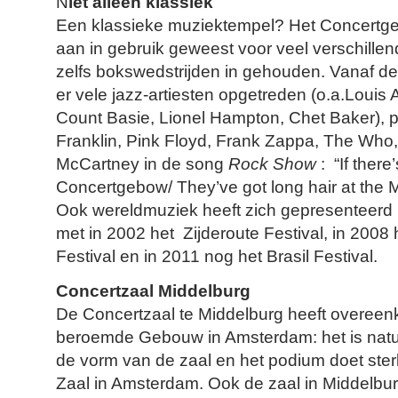
N
iet alleen klassiek
Een klassieke muziektempel? Het Concertge
aan in gebruik geweest voor veel verschille
zelfs bokswedstrijden in gehouden. Vanaf de
er vele jazz-artiesten opgetreden (o.a.Louis A
Count Basie, Lionel Hampton, Chet Baker), po
Franklin, Pink Floyd, Frank Zappa, The Who
McCartney in de song
Rock Show
: “If there
Concertgebow/ They’ve got long hair at the
Ook wereldmuziek heeft zich gepresenteerd
met in 2002 het Zijderoute Festival, in 2008
Festival en in 2011 nog het Brasil Festival.
Concertzaal Middelburg
De Concertzaal te Middelburg heeft overee
beroemde Gebouw in Amsterdam: het is natuur
de vorm van de zaal en het podium doet ste
Zaal in Amsterdam. Ook de zaal in Middelburg