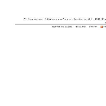
ZB| Planbureau en Bibliotheek van Zeeland - Kousteensedijk 7 - 4331 JE 
E
top van de pagina
disclaimer
colofon
Pr