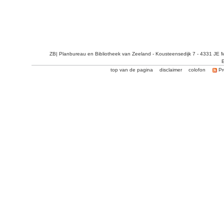
ZB| Planbureau en Bibliotheek van Zeeland - Kousteensedijk 7 - 4331 JE 
E
top van de pagina
disclaimer
colofon
Pr