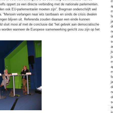
m
Zelfs oppert ze een directe verbinding met de nationale parlementen.
a
n ook EU-parlementariër moeten zijn”. Bregman onderschrijft wel
m
. “Mensen verlangen naar iets tastbaars en sinds de crisis dwalen
f
ngen blijven uit. Referenda zouden daaraan ee
n einde kunnen
j
d sluit mooi af met de conclusie dat “het gebrek aan democratische
d
nen worden wanneer de Europese samenwerking gericht zou zijn op het
n
o
s
a
j
j
m
a
m
f
j
d
n
o
s
a
j