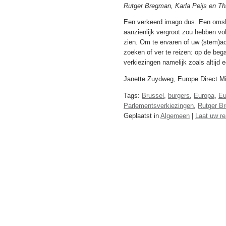
Rutger Bregman, Karla Peijs en Th
Een verkeerd imago dus. Een omsla
aanzienlijk vergroot zou hebben v
zien. Om te ervaren of uw (stem)act
zoeken of ver te reizen: op de be
verkiezingen namelijk zoals altijd
Janette Zuydweg, Europe Direct M
Tags:
Brussel
,
burgers
,
Europa
,
Eu
Parlementsverkiezingen
,
Rutger B
Geplaatst in
Algemeen
|
Laat uw re