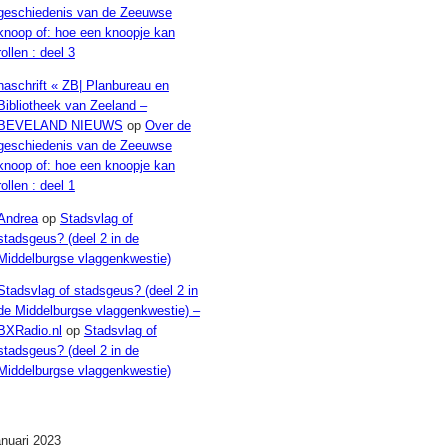
geschiedenis van de Zeeuwse
knoop of: hoe een knoopje kan
rollen : deel 3
naschrift « ZB| Planbureau en
Bibliotheek van Zeeland –
BEVELAND NIEUWS
op
Over de
geschiedenis van de Zeeuwse
knoop of: hoe een knoopje kan
rollen : deel 1
Andrea
op
Stadsvlag of
stadsgeus? (deel 2 in de
Middelburgse vlaggenkwestie)
Stadsvlag of stadsgeus? (deel 2 in
de Middelburgse vlaggenkwestie) –
BXRadio.nl
op
Stadsvlag of
stadsgeus? (deel 2 in de
Middelburgse vlaggenkwestie)
Archieven
anuari 2023