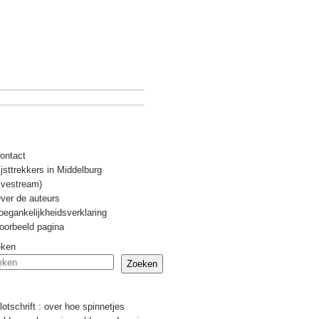
ontact
ijsttrekkers in Middelburg
livestream)
ver de auteurs
oegankelijkheidsverklaring
oorbeeld pagina
eken
Zoeken
Recente berichten
lotschrift : over hoe spinnetjes