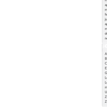
m
a
m
f
j
a
m
d
n
A
B
C
E
G
L
L
m
U
Z
Z