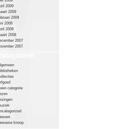
ei 2009
pril 2009
aart 2009
ebruari 2009
uni 2008
pril 2008
aart 2008
ecember 2007
ovember 2007
Categorieën
lgemeen
ibliotheken
ollecties
rfgoed
een categorie
ezen
ezingen
uziek
ncategorized
eeuws
eeuwse knoop