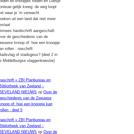
olden en knoopjes rolden en Loesje
pnieuw gelijk kreeg: de weg loopt
iet waar je ‘m verwacht
oeken uit een land dat niet meer
estaat
irmees handschrift aangeschaft
ver de geschiedenis van de
eeuwse knoop of: hoe een knoopje
an rollen : naschrift
tadsvlag of stadsgeus? (deel 2 in
e Middelburgse vlaggenkwestie)
Recente reacties
naschrift « ZB| Planbureau en
Bibliotheek van Zeeland –
BEVELAND NIEUWS
op
Over de
geschiedenis van de Zeeuwse
knoop of: hoe een knoopje kan
rollen : deel 5
naschrift « ZB| Planbureau en
Bibliotheek van Zeeland –
BEVELAND NIEUWS
op
Over de