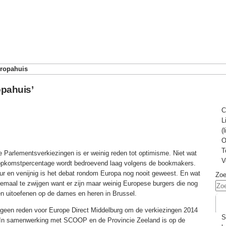
ropahuis
opahuis’
C
L
(
O
T
Parlementsverkiezingen is er weinig reden tot optimisme. Niet wat
V
e opkomstpercentage wordt bedroevend laag volgens de bookmakers.
zuur en venijnig is het debat rondom Europa nog nooit geweest. En wat
Zo
elemaal te zwijgen want er zijn maar weinig Europese burgers die nog
en uitoefenen op de dames en heren in Brussel.
 geen reden voor Europe Direct Middelburg om de verkiezingen 2014
S
. In samenwerking met SCOOP en de Provincie Zeeland is op de