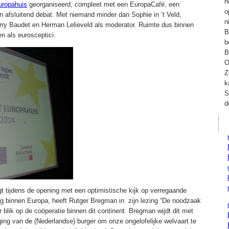
h
uropahuis
georganiseerd, compleet met een EuropaCafé, een
o
n afsluitend debat. Met niemand minder dan Sophie in ’t Veld,
n
rry Baudet en Herman Lelieveld als moderator. Ruimte dus binnen
B
n als eurosceptici.
b
B
O
Z
k
S
d
t tijdens de opening met een optimistische kijk op verregaande
 binnen Europa, heeft Rutger Bregman in zijn lezing “De noodzaak
 blik op de coöperatie binnen dit continent. Bregman wijdt dit met
ging van de (Nederlandse) burger om onze ongelofelijke welvaart te