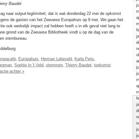
ierry Baudet
j
m
g naar output-legitimiteit, dat is wat donderdag 22 mei de opkomst
a
olgens de gasten van het Zeeuwse Europahuis op 9 mei. We gaan het
m
ie ook werkelijk impact zal hebben hoeft u in elk geval niet lang te
f
gane grond van de Zeeuwse Bibliotheek vindt u op de dag van de
j
 een stembureau.
d
iddelburg
n
o
ropacafé
,
Europahuis
,
Herman Lelieveld
,
Karla Peijs
,
a
regman
,
Sophie In 't Veld
,
stemmen
,
Thierry Baudet
,
toekomst
j
actie achter »
j
m
a
m
f
j
d
n
s
j
j