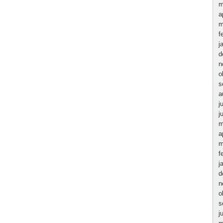
m
a
m
f
j
d
n
o
s
a
j
j
m
a
m
f
j
d
n
o
s
j