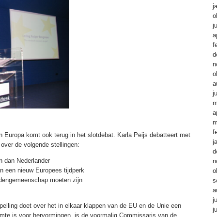
j
o
j
a
f
d
n
o
a
j
m
a
m
f
n Europa komt ook terug in het slotdebat. Karla Peijs debatteert met
j
over de volgende stellingen:
d
n dan Nederlander
n
n een nieuw Europees tijdperk
o
dengemeenschap moeten zijn
s
a
j
pelling doet over het in elkaar klappen van de EU en de Unie een
j
uimte is voor hervormingen, is de voormalig Commissaris van de