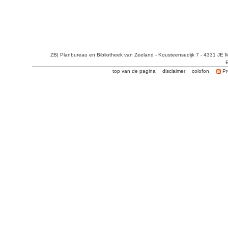
ZB| Planbureau en Bibliotheek van Zeeland - Kousteensedijk 7 - 4331 JE 
E
top van de pagina
disclaimer
colofon
Pr