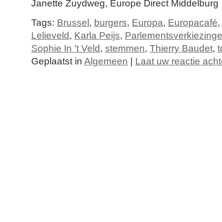
Janette Zuydweg, Europe Direct Middelburg
Tags:
Brussel
,
burgers
,
Europa
,
Europacafé
Lelieveld
,
Karla Peijs
,
Parlementsverkiezing
Sophie In 't Veld
,
stemmen
,
Thierry Baudet
,
Geplaatst in
Algemeen
|
Laat uw reactie acht