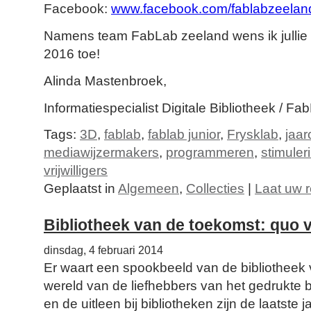
Facebook:
www.facebook.com/fablabzeelan
Namens team FabLab zeeland wens ik jullie 
2016 toe!
Alinda Mastenbroek,
Informatiespecialist Digitale Bibliotheek / F
Tags:
3D
,
fablab
,
fablab junior
,
Frysklab
,
jaar
mediawijzermakers
,
programmeren
,
stimuler
vrijwilligers
Geplaatst in
Algemeen
,
Collecties
|
Laat uw r
Bibliotheek van de toekomst: quo 
dinsdag, 4 februari 2014
Er waart een spookbeeld van de bibliotheek
wereld van de liefhebbers van het gedrukte
en de uitleen bij bibliotheken zijn de laatste 