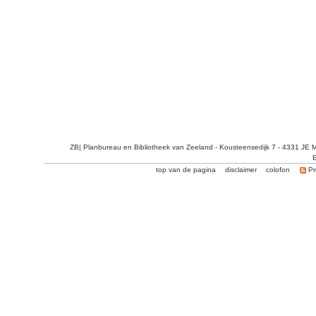
ZB| Planbureau en Bibliotheek van Zeeland - Kousteensedijk 7 - 4331 JE 
E
top van de pagina
disclaimer
colofon
Pr