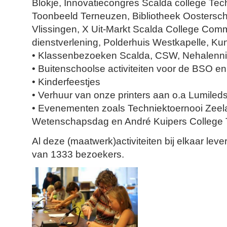
Blokje, Innovatiecongres Scalda college Tec
Toonbeeld Terneuzen, Bibliotheek Oostersch
Vlissingen, X Uit-Markt Scalda College Comm
dienstverlening, Polderhuis Westkapelle, K
• Klassenbezoeken Scalda, CSW, Nehalenn
• Buitenschoolse activiteiten voor de BSO e
• Kinderfeestjes
• Verhuur van onze printers aan o.a Lumiled
• Evenementen zoals Techniektoernooi Zeela
Wetenschapsdag en André Kuipers College 
Al deze (maatwerk)activiteiten bij elkaar leve
van 1333 bezoekers.