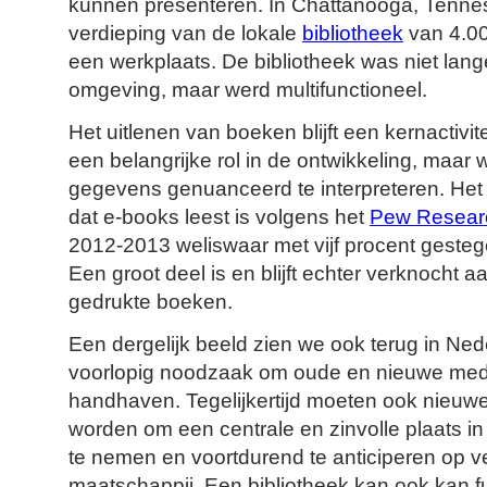
kunnen presenteren. In Chattanooga, Tenne
verdieping van de lokale
bibliotheek
van 4.00
een werkplaats. De bibliotheek was niet lange
omgeving, maar werd multifunctioneel.
Het uitlenen van boeken blijft een kernactivitei
een belangrijke rol in de ontwikkeling, maa
gegevens genuanceerd te interpreteren. He
dat e-books leest is volgens het
Pew Resear
2012-2013 weliswaar met vijf procent gest
Een groot deel is en blijft echter verknocht 
gedrukte boeken.
Een dergelijk beeld zien we ook terug in Neder
voorlopig noodzaak om oude en nieuwe medi
handhaven. Tegelijkertijd moeten ook nieuwe 
worden om een centrale en zinvolle plaats in
te nemen en voortdurend te anticiperen op v
maatschappij. Een bibliotheek kan ook kan f