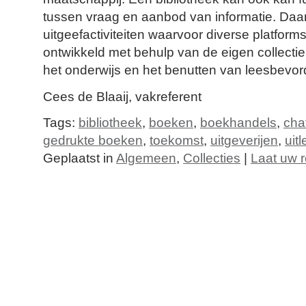
tussen vraag en aanbod van informatie. Daar
uitgeefactiviteiten waarvoor diverse platfor
ontwikkeld met behulp van de eigen collectie
het onderwijs en het benutten van leesbevor
Cees de Blaaij, vakreferent
Tags:
bibliotheek
,
boeken
,
boekhandels
,
cha
gedrukte boeken
,
toekomst
,
uitgeverijen
,
uit
Geplaatst in
Algemeen
,
Collecties
|
Laat uw r