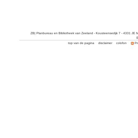
ZB| Planbureau en Bibliotheek van Zeeland - Kousteensedijk 7 - 4331 JE 
E
top van de pagina
disclaimer
colofon
Pr