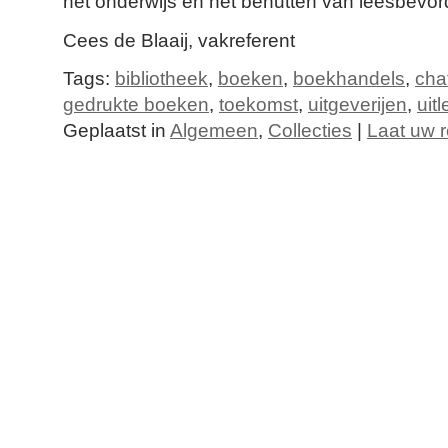
het onderwijs en het benutten van leesbevor
Cees de Blaaij, vakreferent
Tags:
bibliotheek
,
boeken
,
boekhandels
,
cha
gedrukte boeken
,
toekomst
,
uitgeverijen
,
uit
Geplaatst in
Algemeen
,
Collecties
|
Laat uw r