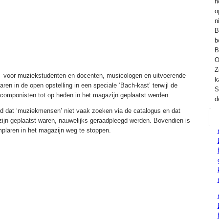
h
o
n
B
b
B
O
Z
n voor muziekstudenten en docenten, musicologen en uitvoerende
k
aren in de open opstelling in een speciale ‘Bach-kast’ terwijl de
S
componisten tot op heden in het magazijn geplaatst werden.
d
rd dat ‘muziekmensen’ niet vaak zoeken via de catalogus en dat
ijn geplaatst waren, nauwelijks geraadpleegd werden. Bovendien is
plaren in het magazijn weg te stoppen.