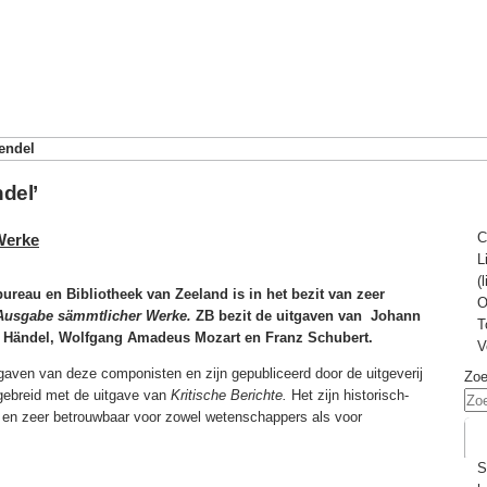
endel
del’
C
Werke
L
(
reau en Bibliotheek van Zeeland is in het bezit van zeer
O
Ausgabe sämmtlicher Werke.
ZB bezit de uitgaven van Johann
T
h Händel, Wolfgang Amadeus Mozart en Franz Schubert.
V
tgaven van deze componisten en zijn gepubliceerd door de uitgeverij
Zo
itgebreid met de uitgave van
Kritische Berichte.
Het zijn historisch-
s en zeer betrouwbaar voor zowel wetenschappers als voor
S