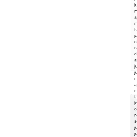
j
m
a
m
f
j
d
n
o
a
j
j
m
a
m
f
j
d
n
s
j
j