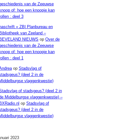
geschiedenis van de Zeeuwse
knoop of: hoe een knoopje kan
rollen : deel 3
naschrift « ZB| Planbureau en
Bibliotheek van Zeeland –
BEVELAND NIEUWS
op
Over de
geschiedenis van de Zeeuwse
knoop of: hoe een knoopje kan
rollen : deel 1
Andrea
op
Stadsvlag of
stadsgeus? (deel 2 in de
Middelburgse vlaggenkwestie)
Stadsvlag of stadsgeus? (deel 2 in
de Middelburgse vlaggenkwestie) –
BXRadio.nl
op
Stadsvlag of
stadsgeus? (deel 2 in de
Middelburgse vlaggenkwestie)
Archieven
anuari 2023