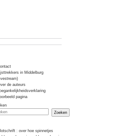
ontact
ijsttrekkers in Middelburg
livestream)
ver de auteurs
oegankelijkheidsverklaring
oorbeeld pagina
eken
Zoeken
Recente berichten
lotschrift : over hoe spinnetjes