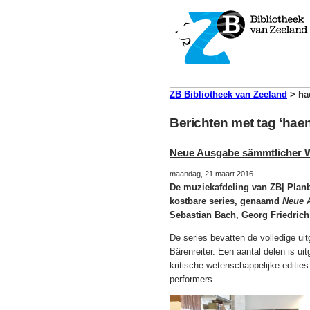
ZB Bibliotheek van Zeeland
>
ha
Berichten met tag ‘haen
Neue Ausgabe sämmtlicher 
maandag, 21 maart 2016
De muziekafdeling van ZB| Planbu
kostbare series, genaamd
Neue 
Sebastian Bach, Georg Friedric
De series bevatten de volledige ui
Bärenreiter. Een aantal delen is u
kritische wetenschappelijke editie
performers.