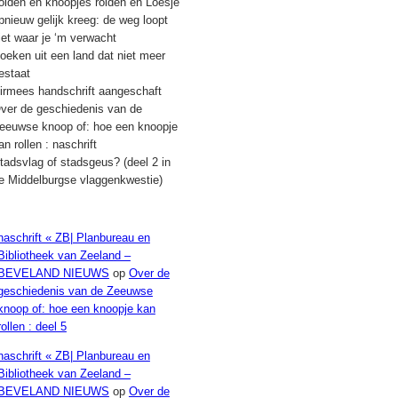
olden en knoopjes rolden en Loesje
pnieuw gelijk kreeg: de weg loopt
iet waar je ‘m verwacht
oeken uit een land dat niet meer
estaat
irmees handschrift aangeschaft
ver de geschiedenis van de
eeuwse knoop of: hoe een knoopje
an rollen : naschrift
tadsvlag of stadsgeus? (deel 2 in
e Middelburgse vlaggenkwestie)
Recente reacties
naschrift « ZB| Planbureau en
Bibliotheek van Zeeland –
BEVELAND NIEUWS
op
Over de
geschiedenis van de Zeeuwse
knoop of: hoe een knoopje kan
rollen : deel 5
naschrift « ZB| Planbureau en
Bibliotheek van Zeeland –
BEVELAND NIEUWS
op
Over de