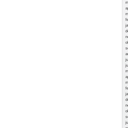
m
a
m
f
j
d
n
o
s
a
j
j
m
a
m
f
j
d
n
o
s
j