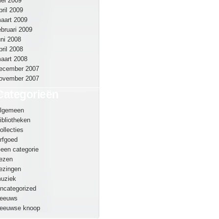
ei 2009
pril 2009
aart 2009
ebruari 2009
uni 2008
pril 2008
aart 2008
ecember 2007
ovember 2007
Categorieën
lgemeen
ibliotheken
ollecties
rfgoed
een categorie
ezen
ezingen
uziek
ncategorized
eeuws
eeuwse knoop