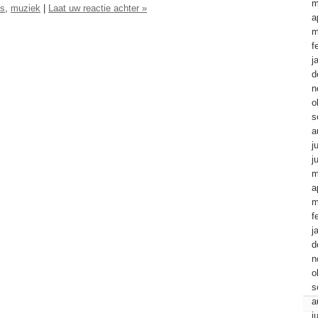
m
es
,
muziek
|
Laat uw reactie achter »
a
m
f
j
d
n
o
s
a
j
j
m
a
m
f
j
d
n
o
s
a
j