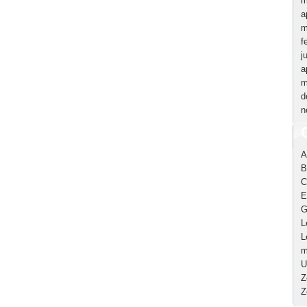
m
a
m
f
j
a
m
d
n
A
B
C
E
G
L
L
m
U
Z
Z