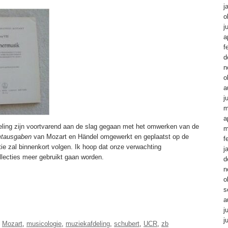
j
o
j
a
f
d
n
o
a
j
m
a
deling zijn voortvarend aan de slag gegaan met het omwerken van de
m
tausgaben
van Mozart en Händel omgewerkt en geplaatst op de
f
ie zal binnenkort volgen. Ik hoop dat onze verwachting
j
lecties meer gebruikt gaan worden.
d
n
o
s
a
j
j
,
Mozart
,
musicologie
,
muziekafdeling
,
schubert
,
UCR
,
zb