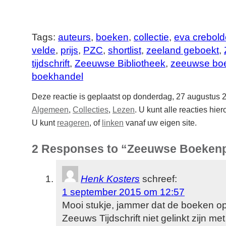
Tags:
auteurs
,
boeken
,
collectie
,
eva crebold
velde
,
prijs
,
PZC
,
shortlist
,
zeeland geboekt
,
tijdschrift
,
Zeeuwse Bibliotheek
,
zeeuwse boe
boekhandel
Deze reactie is geplaatst op donderdag, 27 augustus 
Algemeen
,
Collecties
,
Lezen
. U kunt alle reacties hie
U kunt
reageren
, of
linken
vanaf uw eigen site.
2 Responses to “Zeeuwse Boekenp
Henk Kosters
schreef:
1 september 2015 om 12:57
Mooi stukje, jammer dat de boeken o
Zeeuws Tijdschrift niet gelinkt zijn me