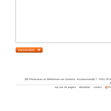
ZB| Planbureau en Bibliotheek van Zeeland - Kousteensedijk 7 - 4331 JE 
E
top van de pagina
disclaimer
colofon
Pr