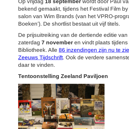
Op vrijdag
18 september
wordt door Paul van
bekend gemaakt, tijdens het Festival Film by t
salon van Wim Brands (van het VPRO-prog
Boeken’). De shortlist bestaat uit vijf titels.
De prijsuitreiking van de dertiende editie van
zaterdag
7 november
en vindt plaats tijden
Bibliotheek. Alle
86 inzendingen zijn nu te zi
Zeeuws Tijdschrift
. Ook de verdere samenstel
daar te vinden.
Tentoonstelling Zeeland Paviljoen