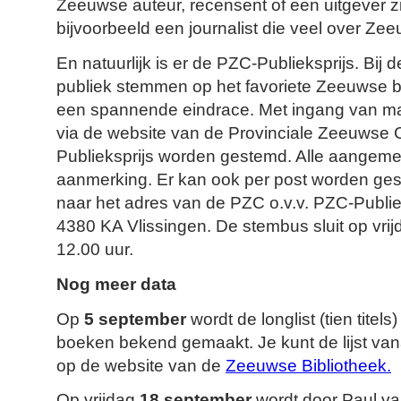
Zeeuwse auteur, recensent of een uitgever z
bijvoorbeeld een journalist die veel over Ze
En natuurlijk is er de PZC-Publieksprijs. Bij 
publiek stemmen op het favoriete Zeeuwse bo
een spannende eindrace. Met ingang van 
via de website van de Provinciale Zeeuwse 
Publieksprijs worden gestemd. Alle aangem
aanmerking. Er kan ook per post worden ges
naar het adres van de PZC o.v.v. PZC-Publie
4380 KA Vlissingen. De stembus sluit op vri
12.00 uur.
Nog meer data
Op
5 september
wordt de longlist (tien tite
boeken bekend gemaakt. Je kunt de lijst va
op de website van de
Zeeuwse Bibliotheek.
Op vrijdag
18 september
wordt door Paul van