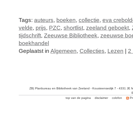
Tags:
auteurs
,
boeken
,
collectie
,
eva crebold
velde
,
prijs
,
PZC
,
shortlist
,
zeeland geboekt
,
tijdschrift
,
Zeeuwse Bibliotheek
,
zeeuwse boe
boekhandel
Geplaatst in
Algemeen
,
Collecties
,
Lezen
|
2
ZB| Planbureau en Bibliotheek van Zeeland - Kousteensedijk 7 - 4331 JE 
E
top van de pagina
disclaimer
colofon
Pr