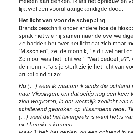
meteen aan denken. Ik las het opnieuw en 
lijkt wel een vooraf aangekondigde dood.
Het licht van voor de schepping
Brands beschrijft onder andere hoe de filoso
sprak met wie hij samen naar de overweldig
Ze hadden het over het licht dat zich maar moe
“Misschien”, zei de monnik, “is dit wel het licht 
Zo mooi was het licht wel”. “Wat bedoel je?”,
de monnik: “als je sterft zie je het licht van 
artikel eindigt zo:
Nu (…) weet ik waarom ik sinds die ochtend 
naar Vlissingen: om dat schip nog een keer t
zien wegvaren, in dat westelijk zonlicht aan 
schitterend gebroken op Vlissingens rede. Ter
(…) weet dat het tevergeefs is want het is van 
niet bereiken kunnen.
Maar ik heb het gezien, op een ochtend in s