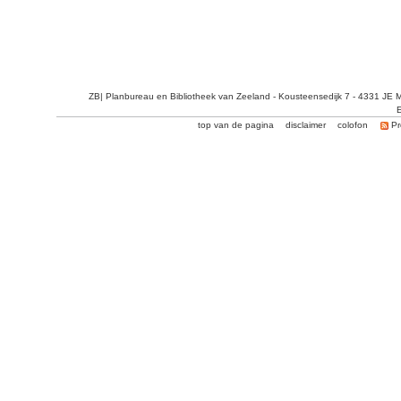
ZB| Planbureau en Bibliotheek van Zeeland - Kousteensedijk 7 - 4331 JE 
E
top van de pagina
disclaimer
colofon
Pr